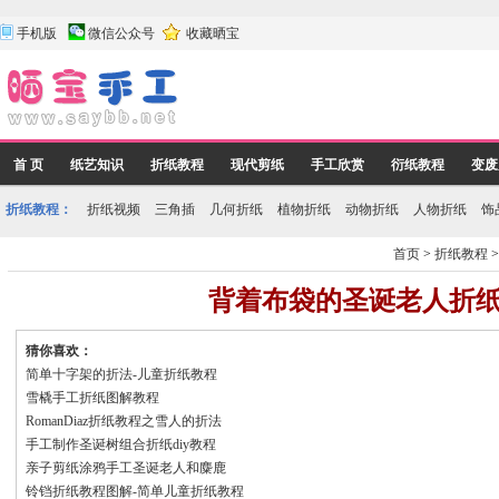
手机版
微信公众号
收藏晒宝
首 页
纸艺知识
折纸教程
现代剪纸
手工欣赏
衍纸教程
变废
折纸教程：
折纸视频
三角插
几何折纸
植物折纸
动物折纸
人物折纸
饰
首页
>
折纸教程
背着布袋的圣诞老人折
猜你喜欢：
简单十字架的折法-儿童折纸教程
雪橇手工折纸图解教程
RomanDiaz折纸教程之雪人的折法
手工制作圣诞树组合折纸diy教程
亲子剪纸涂鸦手工圣诞老人和麋鹿
铃铛折纸教程图解-简单儿童折纸教程