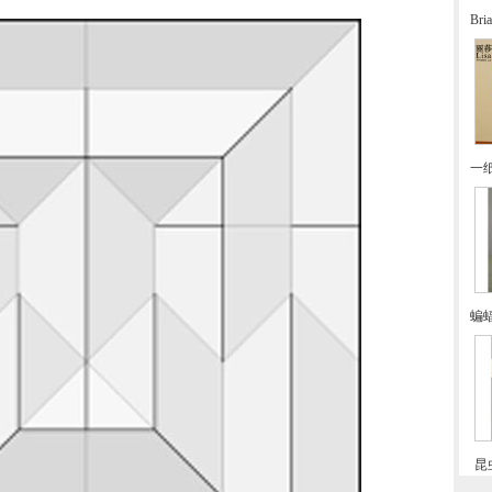
Br
一
蝙
昆