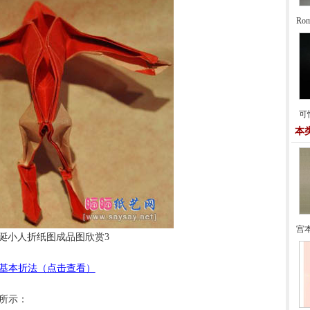
Ro
可
本
宫
诞小人折纸图成品图欣赏3
基本折法（点击查看）
所示：