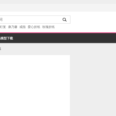
灯笼
康乃馨
戒指
爱心折纸
玫瑰折纸
纸模型下载
纸