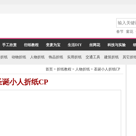
春节
窗花
手工欣赏
衍纸教程
变废为宝
生活DIY
丝网花
科技与实验
物折纸
动物折纸
人物折纸
饰品折纸
实用折纸
交通工具
建筑折纸
其它折
首页
>
折纸教程
>
人物折纸
>
圣诞小人折纸CP
圣诞小人折纸CP