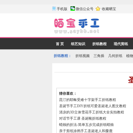
手机版
微信公众号
收藏晒宝
首 页
纸艺知识
折纸教程
现代剪纸
折纸教程：
折纸视频
三角插
几何折纸
植
猜你喜欢：
昆汀的耶稣受难十字架手工折纸教程
圣诞节手工DIY折纸可爱圣诞老人图文教程
清凉的3D立体雪花手工折纸大全实拍教程
对话节手工课 圣诞靴折纸教程
蜡烛的折法-简单五步完成折纸蜡烛
亲子剪纸涂鸦手工圣诞老人和麋鹿