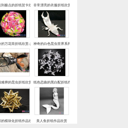
美到极点的折纸贺卡欣赏-共29款
非常漂亮的衣服折纸欣赏-共24款
奇的万花筒折纸欣赏-共三个系列29款
神奇的白色昆虫世界系列折纸欣赏
假难辨的昆虫折纸欣赏
纸色恋曲的黑白配折纸作品欣赏-纸艺花球系列
彩的模块化折纸作品欣赏
美人鱼折纸作品欣赏