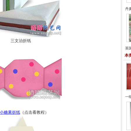
丹
三文治折纸
英
本
一
小糖果折纸
（点击看教程）