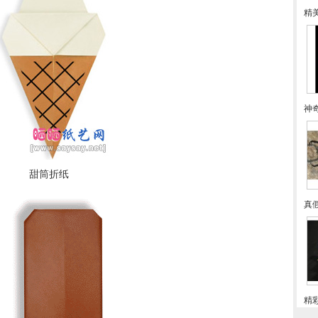
精
神
甜筒折纸
真
精