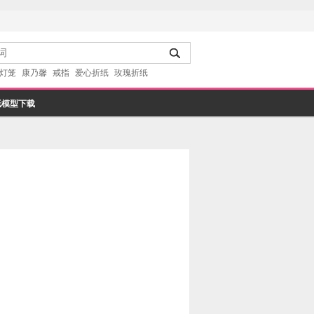
灯笼
康乃馨
戒指
爱心折纸
玫瑰折纸
纸模型下载