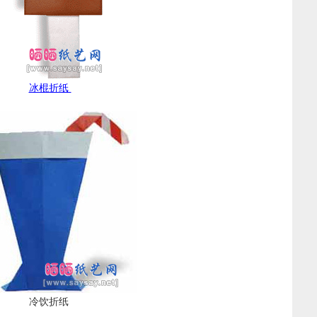
冰棍折纸
冷饮折纸