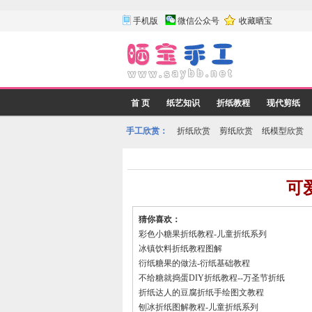
手机版
微信公众号
收藏晒宝
首 页
纸艺知识
折纸教程
现代剪纸
手工欣赏：
折纸欣赏
剪纸欣赏
纸模型欣赏
可
猜你喜欢：
彩色小糖果折纸教程-儿童折纸系列
冰镇饮料折纸教程图解
衍纸糖果的做法-衍纸基础教程
不给糖就捣蛋DIY折纸教程--万圣节折纸
折纸达人的豆腐折纸手绘图文教程
刨冰折纸图解教程-儿童折纸系列