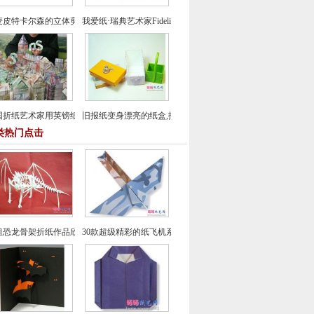
麦皮特卡尔森的立体剪纸欣赏系列图
我爱纸·瑞典艺术家Fideli Sundqvist的创意纸品设计
国折纸艺术家用英镑纸币折出的微型村庄-创意折纸
旧报纸变身漂亮的纸盒,报纸棒棒盒手工制作教程
类热门点击
组恐龙骨架折纸作品欣赏-共13款
30款超级精彩的纸飞机系列欣赏