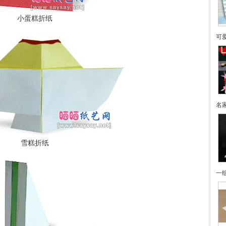
小蛋糕折纸
可
名家
雪糕折纸
一