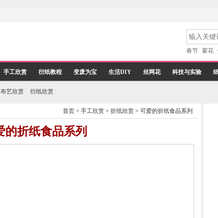
春节
窗花
手工欣赏
衍纸教程
变废为宝
生活DIY
丝网花
科技与实验
布艺欣赏
衍纸欣赏
首页
>
手工欣赏
>
折纸欣赏
>
可爱的折纸食品系列
爱的折纸食品系列