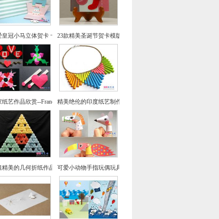
爱皇冠小马立体贺卡 卡通儿童生日贺卡
23款精美圣诞节贺卡模版
纸艺作品欣赏--Francis Ow爱心折纸
精美绝伦的印度纸艺制作首饰 折纸项链DIY作品欣赏
组精美的几何折纸作品欣赏
可爱小动物手指玩偶玩具DIY折纸作品 纸艺手偶图片欣赏