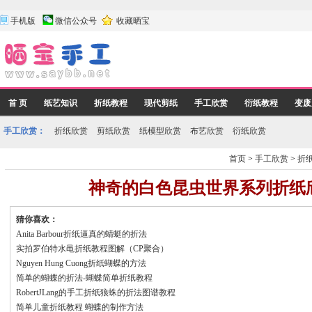
手机版
微信公众号
收藏晒宝
首 页
纸艺知识
折纸教程
现代剪纸
手工欣赏
衍纸教程
变废
手工欣赏：
折纸欣赏
剪纸欣赏
纸模型欣赏
布艺欣赏
衍纸欣赏
首页
>
手工欣赏
>
折
神奇的白色昆虫世界系列折纸
猜你喜欢：
Anita Barbour折纸逼真的蜻蜓的折法
实拍罗伯特水黾折纸教程图解（CP聚合）
Nguyen Hung Cuong折纸蝴蝶的方法
简单的蝴蝶的折法-蝴蝶简单折纸教程
RobertJLang的手工折纸狼蛛的折法图谱教程
简单儿童折纸教程 蝴蝶的制作方法