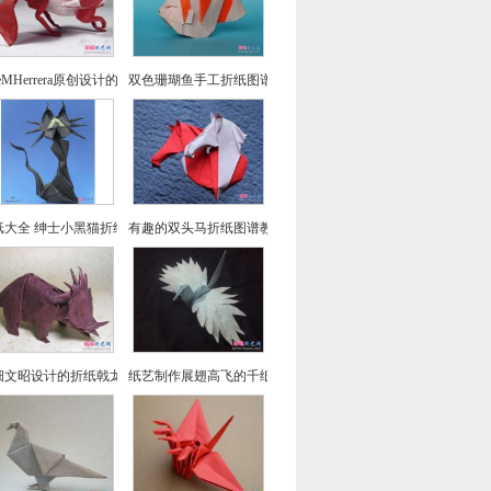
seMHerrera原创设计的回头望小狐狸折纸
双色珊瑚鱼手工折纸图谱教程
纸大全 绅士小黑猫折纸方法教程
有趣的双头马折纸图谱教程
畑文昭设计的折纸戟龙图谱教程
纸艺制作展翅高飞的千纸鹤折纸图文教程