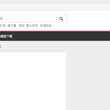
灯笼
康乃馨
戒指
爱心折纸
玫瑰折纸
纸模型下载
纸