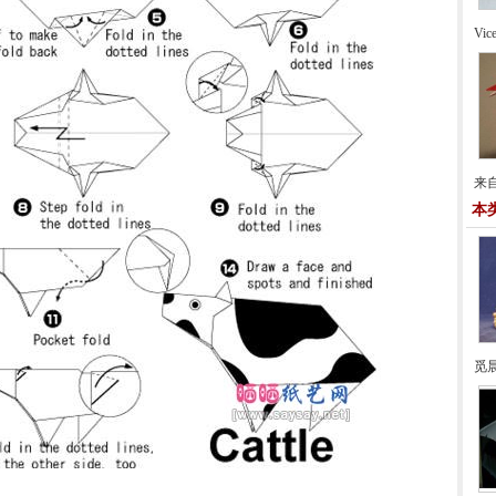
Vi
来自
本
觅