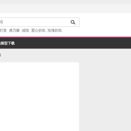
灯笼
康乃馨
戒指
爱心折纸
玫瑰折纸
纸模型下载
纸