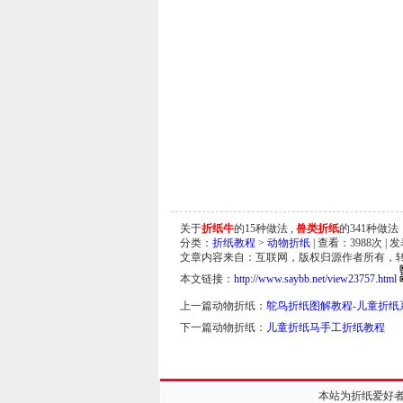
关于
折纸牛
的15种做法 ,
兽类折纸
的341种做法
分类：
折纸教程
>
动物折纸
| 查看：
3988
次 | 
文章内容来自：互联网，版权归源作者所有，
本文链接：
http://www.saybb.net/view23757.html
上一篇动物折纸：
鸵鸟折纸图解教程-儿童折纸
下一篇动物折纸：
儿童折纸马手工折纸教程
本站为折纸爱好