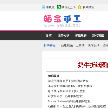
手机版
微信公众号
收藏晒宝
首 页
纸艺知识
折纸教程
现代剪纸
折纸教程：
折纸视频
三角插
几何折纸
植
奶牛折纸图
猜你喜欢：
游泳的北极熊手工折纸图谱教程
小老虎折纸教程图解-儿童折纸教程
母子情深的袋鼠母子折纸教程
可爱松鼠手工折纸图解教程
Michael LaFosse蝙蝠折纸图解教程
动物折纸大全之逼真的蝙蝠手工折纸图谱教程