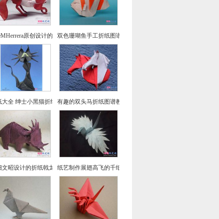
seMHerrera原创设计的回头望小狐狸折纸
双色珊瑚鱼手工折纸图谱教程
纸大全 绅士小黑猫折纸方法教程
有趣的双头马折纸图谱教程
畑文昭设计的折纸戟龙图谱教程
纸艺制作展翅高飞的千纸鹤折纸图文教程