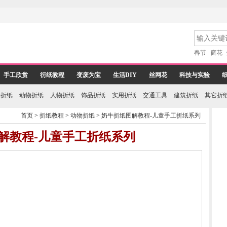
春节
窗花
手工欣赏
衍纸教程
变废为宝
生活DIY
丝网花
科技与实验
物折纸
动物折纸
人物折纸
饰品折纸
实用折纸
交通工具
建筑折纸
其它折
首页
>
折纸教程
>
动物折纸
>
奶牛折纸图解教程-儿童手工折纸系列
解教程-儿童手工折纸系列