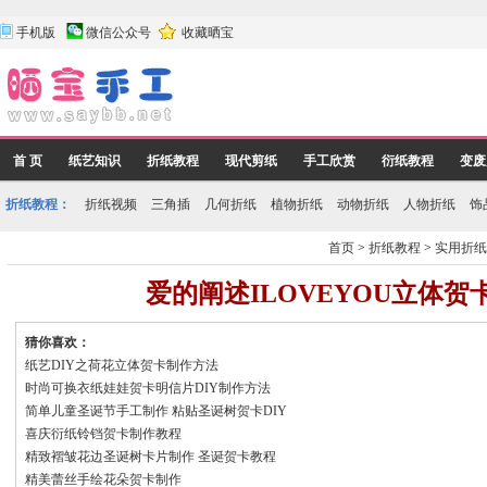
手机版
微信公众号
收藏晒宝
首 页
纸艺知识
折纸教程
现代剪纸
手工欣赏
衍纸教程
变废
折纸教程：
折纸视频
三角插
几何折纸
植物折纸
动物折纸
人物折纸
饰
首页
>
折纸教程
>
实用折
爱的阐述ILOVEYOU立体贺
猜你喜欢：
纸艺DIY之荷花立体贺卡制作方法
时尚可换衣纸娃娃贺卡明信片DIY制作方法
简单儿童圣诞节手工制作 粘贴圣诞树贺卡DIY
喜庆衍纸铃铛贺卡制作教程
精致褶皱花边圣诞树卡片制作 圣诞贺卡教程
精美蕾丝手绘花朵贺卡制作