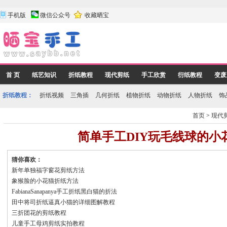
手机版
微信公众号
收藏晒宝
首 页
纸艺知识
折纸教程
现代剪纸
手工欣赏
衍纸教程
变废
折纸教程：
折纸视频
三角插
几何折纸
植物折纸
动物折纸
人物折纸
饰
首页
>
现代
简单手工DIY玩毛线球的小
猜你喜欢：
新年单独福字窗花剪纸方法
象猴脸的小花猫折纸方法
FabianaSanapanya手工折纸黑白猫的折法
田中将司折纸逼真小猫的详细图解教程
三折团花的剪纸教程
儿童手工母鸡剪纸实拍教程