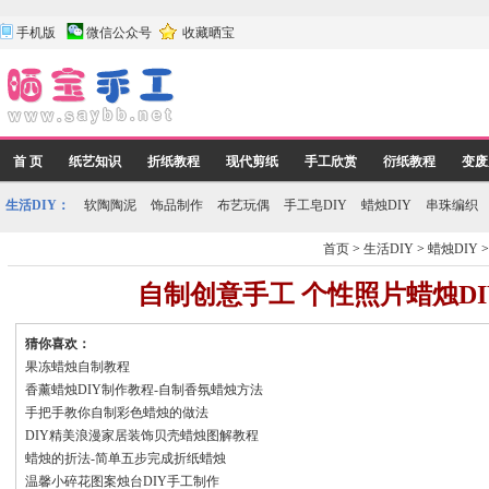
手机版
微信公众号
收藏晒宝
首 页
纸艺知识
折纸教程
现代剪纸
手工欣赏
衍纸教程
变废
生活DIY：
软陶陶泥
饰品制作
布艺玩偶
手工皂DIY
蜡烛DIY
串珠编织
首页
>
生活DIY
>
蜡烛DIY
自制创意手工 个性照片蜡烛D
猜你喜欢：
果冻蜡烛自制教程
香薰蜡烛DIY制作教程-自制香氛蜡烛方法
手把手教你自制彩色蜡烛的做法
DIY精美浪漫家居装饰贝壳蜡烛图解教程
蜡烛的折法-简单五步完成折纸蜡烛
温馨小碎花图案烛台DIY手工制作