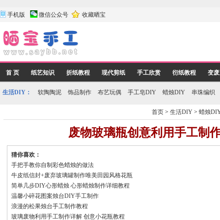
手机版
微信公众号
收藏晒宝
首 页
纸艺知识
折纸教程
现代剪纸
手工欣赏
衍纸教程
变废
生活DIY：
软陶陶泥
饰品制作
布艺玩偶
手工皂DIY
蜡烛DIY
串珠编织
首页
>
生活DIY
>
蜡烛DI
废物玻璃瓶创意利用手工制
猜你喜欢：
手把手教你自制彩色蜡烛的做法
牛皮纸信封+废弃玻璃罐制作唯美田园风格花瓶
简单几步DIY心形蜡烛 心形蜡烛制作详细教程
温馨小碎花图案烛台DIY手工制作
浪漫的松果烛台手工制作教程
玻璃废物利用手工制作详解 创意小花瓶教程