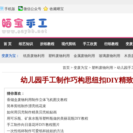
手机版
微信公众号
收藏晒宝
首 页
纸艺知识
折纸教程
现代剪纸
手工欣赏
衍纸教程
变废
变废为宝：
纸质废物利用
塑料废物利用
金属废物利用
玻璃废物利用
木质
首页
>
变废为宝
>
塑料废物利用
>
幼儿园手
幼儿园手工制作巧构思纽扣DIY精
猜你喜欢：
香烟盒废物利用制作立体飞机图文教程
简单剪纸制作漂亮纸花束
如何用贝壳制作精美贝壳粘贴画
用可乐瓶、矿泉水瓶等塑料瓶做的美丽花瓶DIY教程
手工制作向日葵花环DIY教程图片
一次性纸杯制作可爱纸杯娃娃的方法