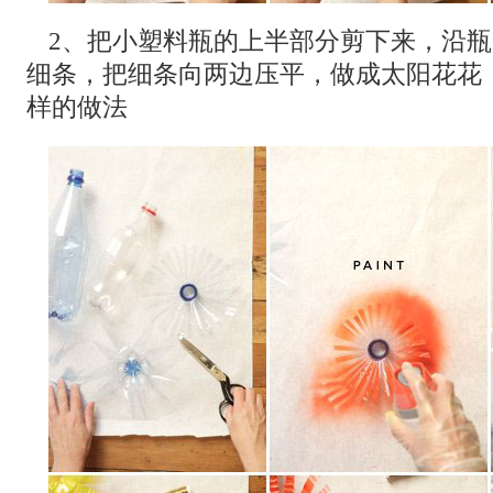
2、把小塑料瓶的上半部分剪下来，沿
细条，把细条向两边压平，做成太阳花花
样的做法