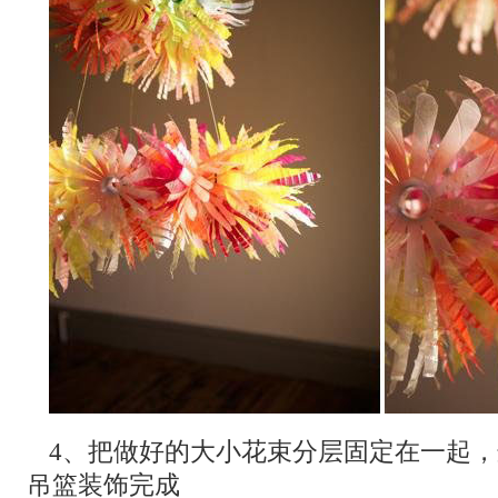
4、把做好的大小花束分层固定在一起
吊篮装饰完成