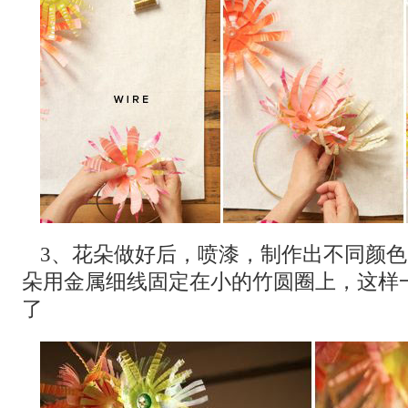
3、花朵做好后，喷漆，制作出不同颜
朵用金属细线固定在小的竹圆圈上，这样
了