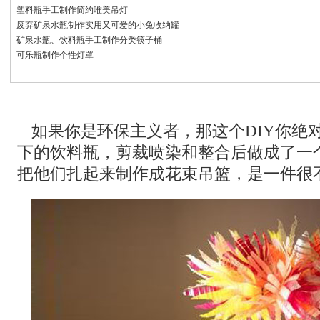
塑料瓶手工制作简约唯美吊灯
废弃矿泉水瓶制作实用又可爱的小兔收纳罐
矿泉水瓶、饮料瓶手工制作分类筷子桶
可乐瓶制作个性灯罩
如果你是环保主义者，那这个DIY你绝
下的饮料瓶，剪裁喷染和整合后做成了一
把他们扎起来制作成花束吊篮，是一件很