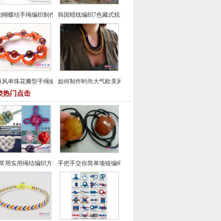
约蝴蝶结手绳编织制作方法
韩国蜡线编织7色藏式炫彩手绳
香风串珠花瓣型手绳编织
如何制作时尚大气欧美风皮革金属片项链
类热门点击
种常用实用绳结编织方法-中国结编织
手把手交你简单项链编绳方法