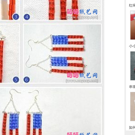
红
小
串
如