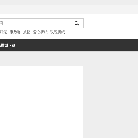
灯笼
康乃馨
戒指
爱心折纸
玫瑰折纸
纸模型下载