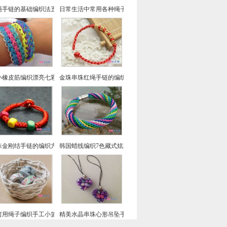
绳手链的基础编织法五、八股辫的编法图解教程
日常生活中常用各种绳子的打结方法大全
小橡皮筋编织漂亮七彩手链的教程-儿童手工编织
金珠串珠红绳手链的编织法
珠金刚结手链的编织方法教程
韩国蜡线编织7色藏式炫彩手绳
何用绳子编织手工小篮子 绳储物篮制作详细图文教程
精美水晶串珠心形吊坠手工DIY教程