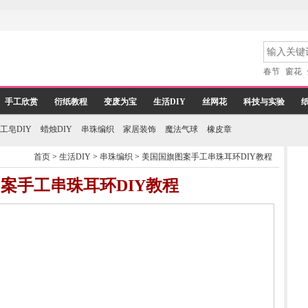
春节
窗花
手工欣赏
衍纸教程
变废为宝
生活DIY
丝网花
科技与实验
工皂DIY
蜡烛DIY
串珠编织
家居装饰
魔法气球
橡皮章
首页
>
生活DIY
>
串珠编织
>
美国国旗图案手工串珠耳环DIY教程
案手工串珠耳环DIY教程