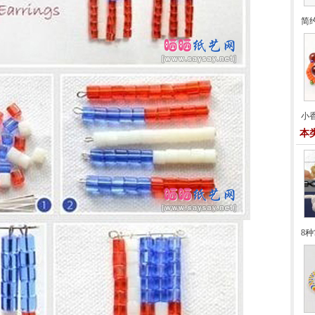
简
小
本
8