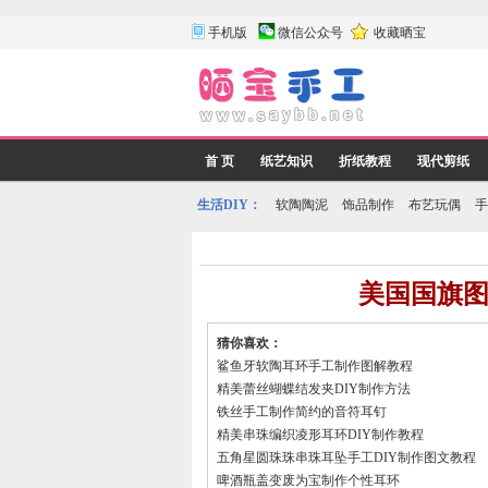
手机版
微信公众号
收藏晒宝
首 页
纸艺知识
折纸教程
现代剪纸
生活DIY：
软陶陶泥
饰品制作
布艺玩偶
手
美国国旗图
猜你喜欢：
鲨鱼牙软陶耳环手工制作图解教程
精美蕾丝蝴蝶结发夹DIY制作方法
铁丝手工制作简约的音符耳钉
精美串珠编织凌形耳环DIY制作教程
五角星圆珠珠串珠耳坠手工DIY制作图文教程
啤酒瓶盖变废为宝制作个性耳环