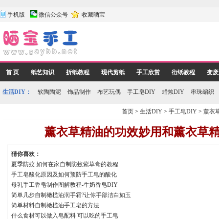
手机版
微信公众号
收藏晒宝
首 页
纸艺知识
折纸教程
现代剪纸
手工欣赏
衍纸教程
变废
生活DIY：
软陶陶泥
饰品制作
布艺玩偶
手工皂DIY
蜡烛DIY
串珠编织
首页
>
生活DIY
>
手工皂DIY
>
薰衣
薰衣草精油的功效妙用和薰衣草
猜你喜欢：
夏季防蚊 如何在家自制防蚊紫草膏的教程
手工皂酸化原因及如何预防手工皂的酸化
母乳手工香皂制作图解教程-牛奶香皂DIY
简单几步自制橄榄油润手霜?让你手部洁白如玉
简单材料自制橄榄油手工皂的方法
什么食材可以做入皂配料 可以吃的手工皂