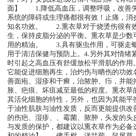
面】 1.降低高血压，调整呼吸，改善
系统的障碍或生理痛都很有效！止痛，消
知名功效。 2.熏衣草对于烧烫伤很有
生，保持皮脂分泌的平衡。熏衣草是少数
用的精油。 3.具有驱虫作用，可驱走
用于清洁保健与预防上。4.另外其对情绪
时引起之高血压有舒缓放松平滑肌的作
它能促进细胞再生，治灼伤与晒伤的功效
善面疱、湿疹和干癣，治脓肿、疖，并能
胀、疤痕、坏疽减至最低的程度。熏衣草
其活化细胞的特性，另外，也因为其能平
于油性肌肤与油性发质，反而更能提供改
的伤疤、湿疹、、霉菌、脓肿，头发的头
与发质的保护，都建议以熏衣草作为必备
和的精油】 佛手柑、洋甘菊、鼠尾草