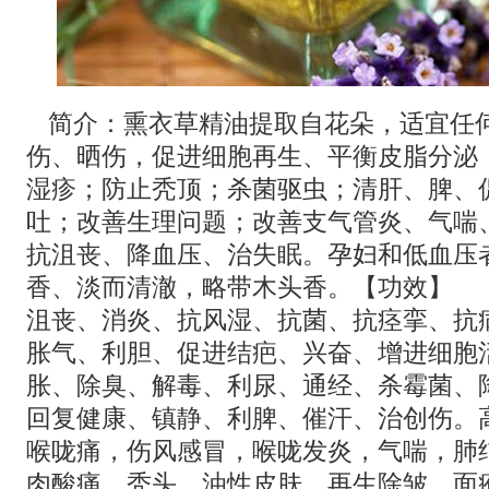
简介：熏衣草精油提取自花朵，适宜任
伤、晒伤，促进细胞再生、平衡皮脂分泌
湿疹；防止秃顶；杀菌驱虫；清肝、脾、
吐；改善生理问题；改善支气管炎、气喘
抗沮丧、降血压、治失眠。孕妇和低血压
香、淡而清澈，略带木头香。【功效】
沮丧、消炎、抗风湿、抗菌、抗痉挛、抗
胀气、利胆、促进结疤、兴奋、增进细胞
胀、除臭、解毒、利尿、通经、杀霉菌、
回复健康、镇静、利脾、催汗、治创伤。
喉咙痛，伤风感冒，喉咙发炎，气喘，肺
肉酸痛，秃头，油性皮肤，再生除皱，面