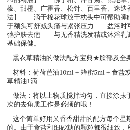
檬、甜橙、广霍香、松针、百里香、迷迭
法】 滴于棉花球放于枕头中可帮助睡
于额头可舒减头痛与紧张压力 盆浴时可
弛护肤去疤 与无香精洗发精或沐浴乳
基础保健。
熏衣草精油的做法配方宝典★脸部及全
材料：荷荷芭油10ml + 蜂蜜5ml + 
草精油1滴
做法：将以上物质搅拌均匀，直接涂抹
次的去角质工作是必须的哦！
这个简单好用又香香甜甜的配方每个星
的。由于食盐和细砂糖的颗粒都很细致，