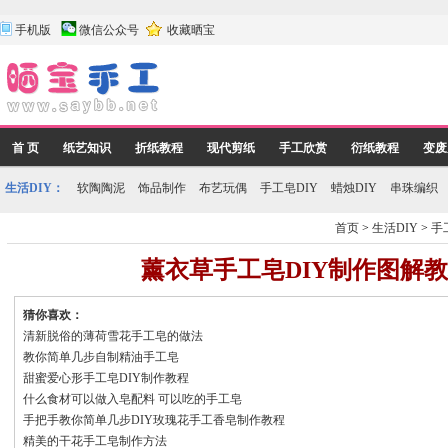
手机版
微信公众号
收藏晒宝
首 页
纸艺知识
折纸教程
现代剪纸
手工欣赏
衍纸教程
变废
生活DIY：
软陶陶泥
饰品制作
布艺玩偶
手工皂DIY
蜡烛DIY
串珠编织
首页
>
生活DIY
>
手
薰衣草手工皂DIY制作图解
猜你喜欢：
清新脱俗的薄荷雪花手工皂的做法
教你简单几步自制精油手工皂
甜蜜爱心形手工皂DIY制作教程
什么食材可以做入皂配料 可以吃的手工皂
手把手教你简单几步DIY玫瑰花手工香皂制作教程
精美的干花手工皂制作方法