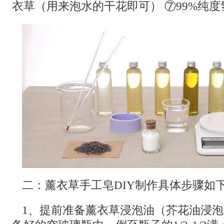
衣草（用来泡水的干花即可） ⑦99%纯度
二：薰衣草手工皂DIY制作具体步骤如
1、提前准备薰衣草浸泡油（芥花油浸泡