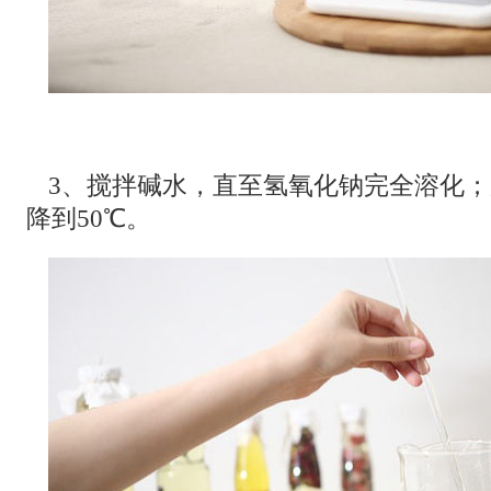
3、搅拌碱水，直至氢氧化钠完全溶化
降到50℃。