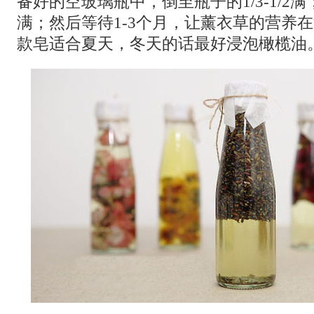
备好的空玻璃瓶中，倒至瓶子的1/3-1/2
满；然后等待1-3个月，让薰衣草的营养
款皂适合夏天，冬天的话最好浸泡橄榄油