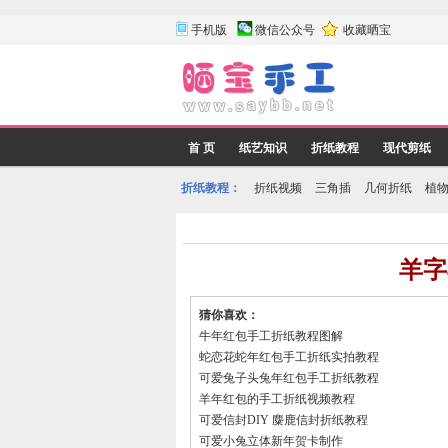
手机版
微信公众号
收藏晒宝
首 页
纸艺知识
折纸教程
现代剪纸
折纸教程：
折纸视频
三角插
几何折纸
植
羊字
猜你喜欢：
牛年红包手工折纸教程图解
蛇恋花蛇年红包手工折纸实拍教程
可爱兔子头兔年红包手工折纸教程
羊年红包的手工折纸视频教程
可爱信封DIY 麋鹿信封折纸教程
可爱小兔立体新年贺卡制作