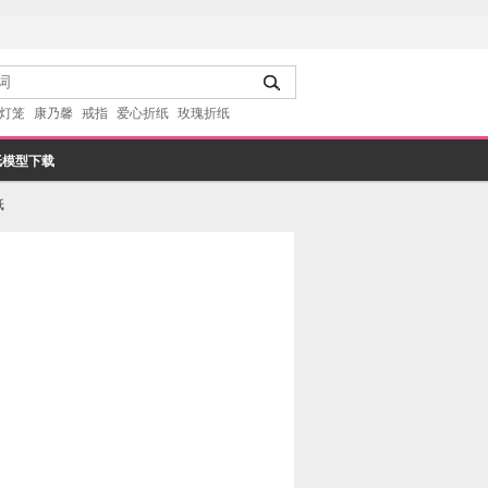
灯笼
康乃馨
戒指
爱心折纸
玫瑰折纸
纸模型下载
纸