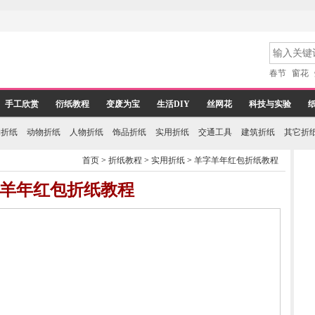
春节
窗花
手工欣赏
衍纸教程
变废为宝
生活DIY
丝网花
科技与实验
物折纸
动物折纸
人物折纸
饰品折纸
实用折纸
交通工具
建筑折纸
其它折
首页
>
折纸教程
>
实用折纸
>
羊字羊年红包折纸教程
羊年红包折纸教程