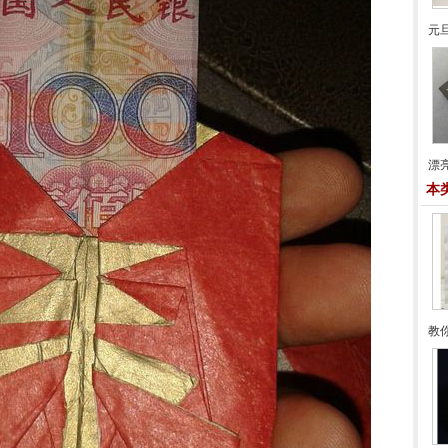
元
漂
本
教