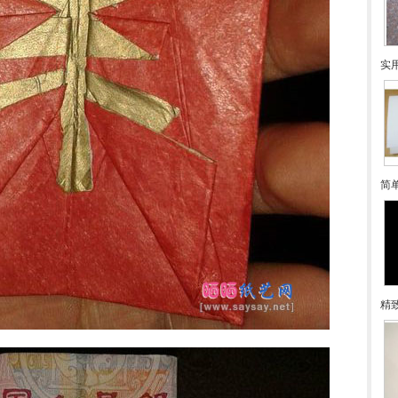
实
简
精