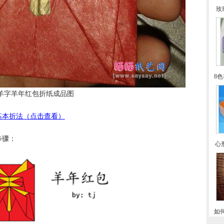
玫
8
羊字羊年红包折纸成品图
基本折法（点击查看）
步骤：
心
如