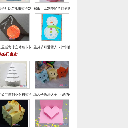
旦卡片DIY礼服贺卡制作
棉纸手工制作简单灯笼折纸方法
亮圣诞彩球立体贺卡制作教程
圣诞节可爱雪人卡片制作教程
类热门点击
你如何自制圣诞树贺卡-圣诞节贺卡制作教程
纸盒子折法大全-可爱的小猫咪储物盒手工折纸教程