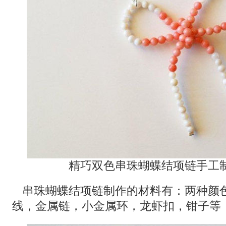
精巧双色串珠蝴蝶结项链手工
串珠蝴蝶结项链制作的材料有：两种颜
线，金属链，小金属环，龙虾扣，钳子等