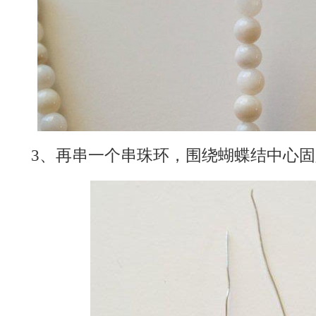
3、再串一个串珠环，围绕蝴蝶结中心固