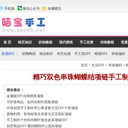
手机版
微信公众号
收藏晒宝
首 页
纸艺知识
折纸教程
现代剪纸
手工欣赏
衍纸教程
变废
生活DIY：
软陶陶泥
饰品制作
布艺玩偶
手工皂DIY
蜡烛DIY
串珠编织
首页
>
生活DIY
>
串珠编织
>
精巧双色串珠蝴蝶结项链手工
猜你喜欢：
金属链DIY自制精美项链
守护星饰品：如何自制许原瓶项链
环保创意手工制作开心果变废为宝DIY个性项链
废物利用：彩色铅笔头变废为宝宝彩虹项链
手工制作个性时尚树叶形状皮革项链DIY
创意饰品DIY 螺丝帽制作心形的项链