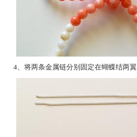
4、将两条金属链分别固定在蝴蝶结两翼