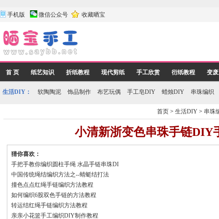
手机版
微信公众号
收藏晒宝
首 页
纸艺知识
折纸教程
现代剪纸
手工欣赏
衍纸教程
变废
生活DIY：
软陶陶泥
饰品制作
布艺玩偶
手工皂DIY
蜡烛DIY
串珠编织
首页
>
生活DIY
>
串珠
小清新浙变色串珠手链DIY
猜你喜欢：
手把手教你编织圆柱手绳 水晶手链串珠DI
中国传统绳结编织方法之--蜻蜓结打法
撞色点点红绳手链编织方法教程
如何编织6股双色手链的方法教程
转运结红绳手链编织方法教程
亲亲小花篮手工编织DIY制作教程