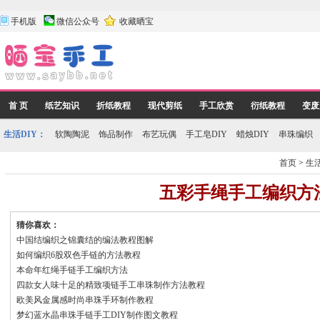
手机版
微信公众号
收藏晒宝
首 页
纸艺知识
折纸教程
现代剪纸
手工欣赏
衍纸教程
变废
生活DIY：
软陶陶泥
饰品制作
布艺玩偶
手工皂DIY
蜡烛DIY
串珠编织
首页
>
生活
五彩手绳手工编织方
猜你喜欢：
中国结编织之锦囊结的编法教程图解
如何编织6股双色手链的方法教程
本命年红绳手链手工编织方法
四款女人味十足的精致项链手工串珠制作方法教程
欧美风金属感时尚串珠手环制作教程
梦幻蓝水晶串珠手链手工DIY制作图文教程