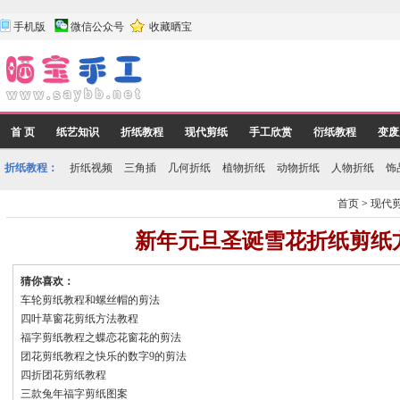
手机版
微信公众号
收藏晒宝
首 页
纸艺知识
折纸教程
现代剪纸
手工欣赏
衍纸教程
变废
折纸教程：
折纸视频
三角插
几何折纸
植物折纸
动物折纸
人物折纸
饰
首页
>
现代
新年元旦圣诞雪花折纸剪纸
猜你喜欢：
车轮剪纸教程和螺丝帽的剪法
四叶草窗花剪纸方法教程
福字剪纸教程之蝶恋花窗花的剪法
团花剪纸教程之快乐的数字9的剪法
四折团花剪纸教程
三款兔年福字剪纸图案