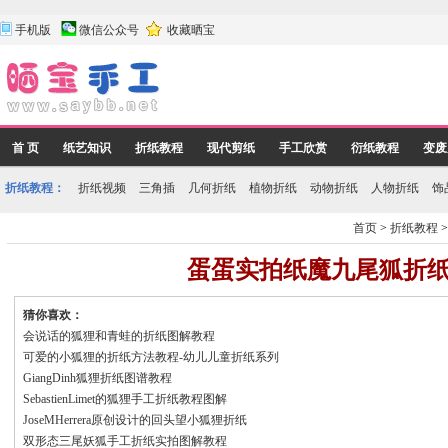
手机版
微信公众号
收藏晒宝
首 页
纸艺知识
折纸教程
现代剪纸
手工欣赏
衍纸教程
变废
折纸教程：
折纸视频
三角插
几何折纸
植物折纸
动物折纸
人物折纸
饰
首页
>
折纸教程
蛋蛋实拍纸魔九尾狐折
猜你喜欢：
会说话的狐狸和青蛙的折纸图解教程
可爱的小狐狸的折纸方法教程-幼儿儿童折纸系列
GiangDinh狐狸折纸图谱教程
SebastienLimet的狐狸手工折纸教程图解
JoseMHerrera原创设计的回头望小狐狸折纸
双形态三尾妖狐手工折纸实拍图解教程