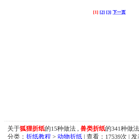
[1]
[2]
[3]
下一页
关于
狐狸折纸
的15种做法 ,
兽类折纸
的341种做
分类：
折纸教程
>
动物折纸
| 查看：
17539
次 | 