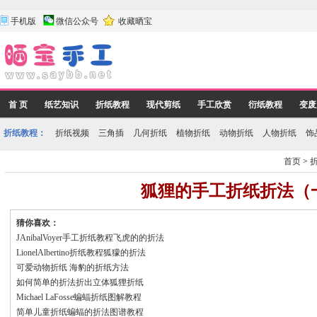
手机版
微信公众号
收藏晒宝
首 页
纸艺知识
折纸教程
现代剪纸
手工欣赏
衍纸教程
变废
折纸教程：
折纸视频
三角插
几何折纸
植物折纸
动物折纸
人物折纸
饰
首页
>
狐狸的手工折纸折法（
猜你喜欢：
JAnibalVoyer手工折纸教程飞虎的的折法
LionelAlbertino折纸教程狐獴的折法
可爱动物折纸 海豹的折纸方法
如何简单的折法折出立体狐狸折纸
Michael LaFosse蝙蝠折纸图解教程
简单儿童折纸蝙蝠的折法图谱教程