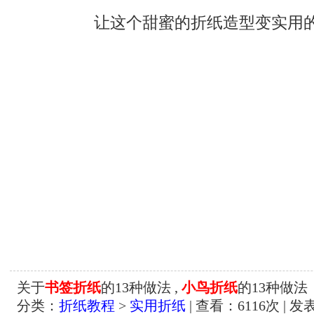
让这个甜蜜的折纸造型变实用
关于
书签折纸
的13种做法 ,
小鸟折纸
的13种做法
分类：
折纸教程
>
实用折纸
| 查看：
6116
次 | 发