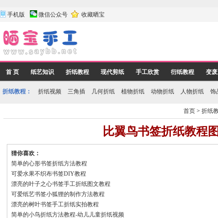
手机版
微信公众号
收藏晒宝
首 页
纸艺知识
折纸教程
现代剪纸
手工欣赏
衍纸教程
变废
折纸教程：
折纸视频
三角插
几何折纸
植物折纸
动物折纸
人物折纸
饰
首页
>
折纸
比翼鸟书签折纸教程
猜你喜欢：
简单的心形书签折纸方法教程
可爱水果不织布书签DIY教程
漂亮的叶子之心书签手工折纸图文教程
可爱纸艺书签小狐狸的制作方法教程
漂亮的树叶书签手工折纸实拍教程
简单的小鸟折纸方法教程-幼儿儿童折纸视频