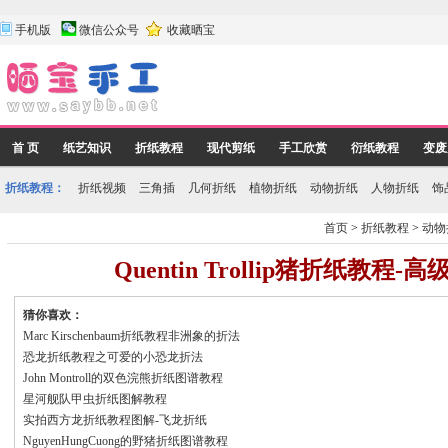
手机版
微信公众号
收藏晒宝
首 页
纸艺知识
折纸教程
现代剪纸
手工欣赏
衍纸教程
变废
折纸教程：
折纸视频
三角插
几何折纸
植物折纸
动物折纸
人物折纸
饰
首页
>
折纸教程
>
动物
Quentin Trollip猪折纸教程
猜你喜欢：
Marc Kirschenbaum折纸教程非洲象的折法
恐龙折纸教程之可爱的小恐龙折法
John Montroll的双色浣熊折纸图谱教程
星河舰队甲虫折纸图解教程
实拍西方龙折纸教程图解-飞龙折纸
NguyenHungCuong的野猪折纸图谱教程