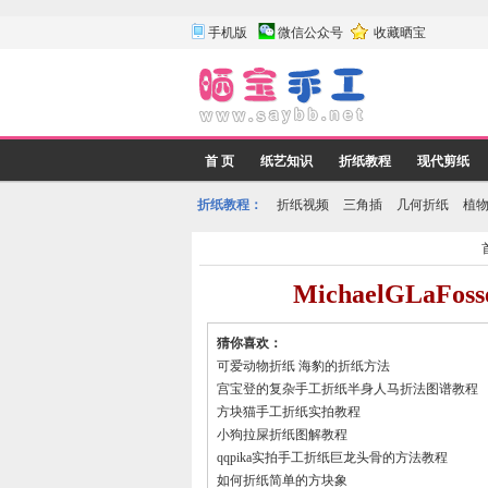
手机版
微信公众号
收藏晒宝
首 页
纸艺知识
折纸教程
现代剪纸
折纸教程：
折纸视频
三角插
几何折纸
植
MichaelGLa
猜你喜欢：
可爱动物折纸 海豹的折纸方法
宫宝登的复杂手工折纸半身人马折法图谱教程
方块猫手工折纸实拍教程
小狗拉屎折纸图解教程
qqpika实拍手工折纸巨龙头骨的方法教程
如何折纸简单的方块象