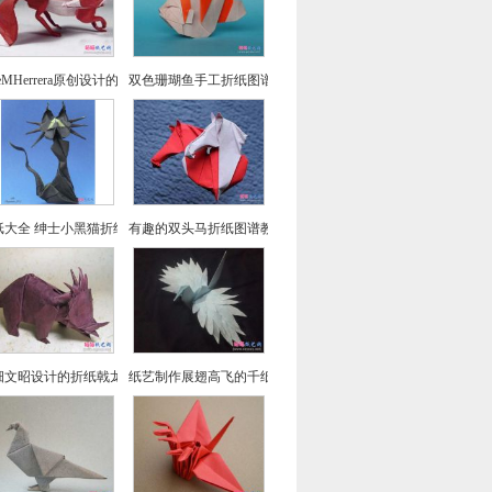
seMHerrera原创设计的回头望小狐狸折纸
双色珊瑚鱼手工折纸图谱教程
纸大全 绅士小黑猫折纸方法教程
有趣的双头马折纸图谱教程
畑文昭设计的折纸戟龙图谱教程
纸艺制作展翅高飞的千纸鹤折纸图文教程