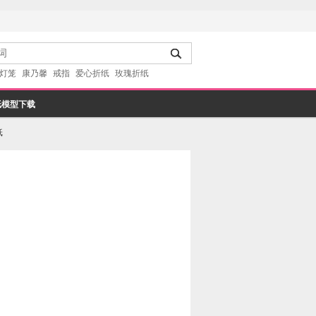
灯笼
康乃馨
戒指
爱心折纸
玫瑰折纸
纸模型下载
纸