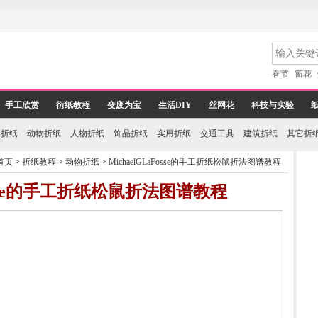
春节
窗花
手工欣赏
衍纸教程
变废为宝
生活DIY
丝网花
科技与实验
物折纸
动物折纸
人物折纸
饰品折纸
实用折纸
交通工具
建筑折纸
其它折
首页
>
折纸教程
>
动物折纸
>
MichaelGLaFosse的手工折纸松鼠折法图谱教程
Fosse的手工折纸松鼠折法图谱教程