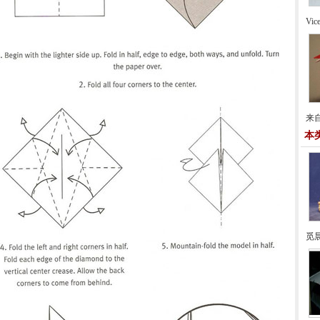
Vi
来自
本
觅