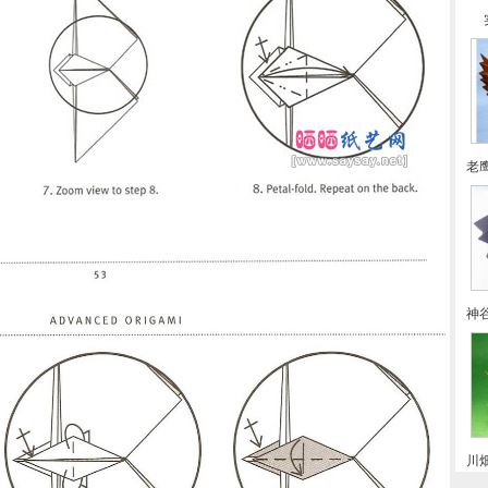
老
神
川