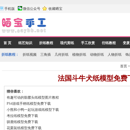
手机版
微信公众号
收藏晒宝
首 页
纸艺知识
折纸教程
现代剪纸
手工欣赏
衍纸教程
变废
折纸教程：
折纸视频
三角插
几何折纸
植物折纸
动物折纸
人物折纸
饰
首页
法国斗牛犬纸模型免费
猜你喜欢：
有趣可动的骷髅头纸模型图片教程
PS4游戏手柄纸模型免费下载
小熊和小鸭一起玩游戏纸模型下载
考拉纸模型免费下载
驯鹿纸模型免费下载
花栗鼠纸模型免费下载