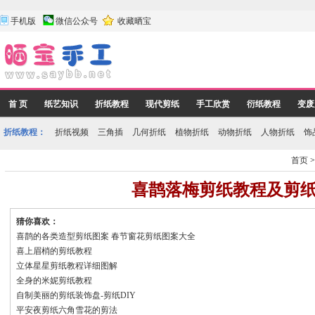
手机版
微信公众号
收藏晒宝
首 页
纸艺知识
折纸教程
现代剪纸
手工欣赏
衍纸教程
变废
折纸教程：
折纸视频
三角插
几何折纸
植物折纸
动物折纸
人物折纸
饰
首页
喜鹊落梅剪纸教程及剪
猜你喜欢：
喜鹊的各类造型剪纸图案 春节窗花剪纸图案大全
喜上眉梢的剪纸教程
立体星星剪纸教程详细图解
全身的米妮剪纸教程
自制美丽的剪纸装饰盘-剪纸DIY
平安夜剪纸六角雪花的剪法