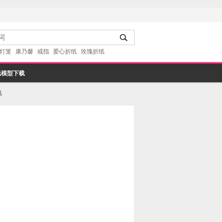
灯笼
康乃馨
戒指
爱心折纸
玫瑰折纸
纸模型下载
纸