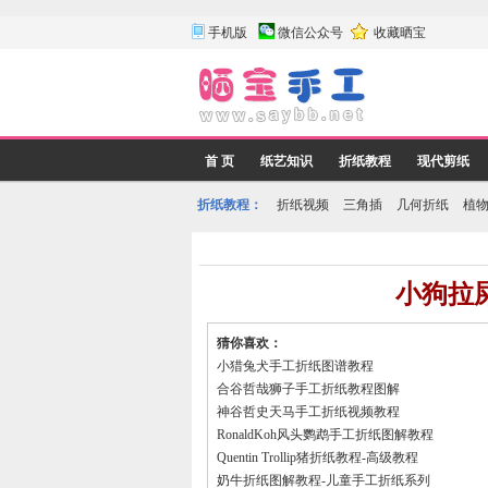
手机版
微信公众号
收藏晒宝
首 页
纸艺知识
折纸教程
现代剪纸
折纸教程：
折纸视频
三角插
几何折纸
植
小狗拉
猜你喜欢：
小猎兔犬手工折纸图谱教程
合谷哲哉狮子手工折纸教程图解
神谷哲史天马手工折纸视频教程
RonaldKoh风头鹦鹉手工折纸图解教程
Quentin Trollip猪折纸教程-高级教程
奶牛折纸图解教程-儿童手工折纸系列