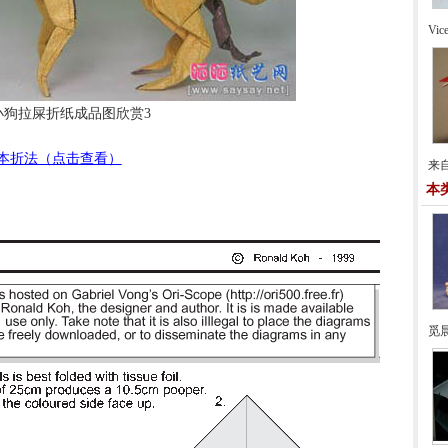
Vi
小狗拉屎折纸成品图欣赏3
本折法（点击查看）
来自
本
觅