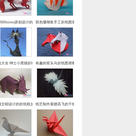
seMHerrera原创设计的回头望小狐狸折纸
双色珊瑚鱼手工折纸图谱教程
纸大全 绅士小黑猫折纸方法教程
有趣的双头马折纸图谱教程
畑文昭设计的折纸戟龙图谱教程
纸艺制作展翅高飞的千纸鹤折纸图文教程