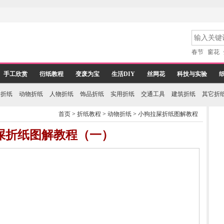
春节
窗花
手工欣赏
衍纸教程
变废为宝
生活DIY
丝网花
科技与实验
物折纸
动物折纸
人物折纸
饰品折纸
实用折纸
交通工具
建筑折纸
其它折
首页
>
折纸教程
>
动物折纸
>
小狗拉屎折纸图解教程
屎折纸图解教程（一）