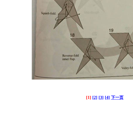
[1]
[2]
[3]
[4]
下一页