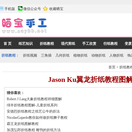
手机版
微信公众号
收藏晒宝
首 页
纸艺知识
折纸教程
现代剪纸
手工欣赏
衍纸教程
变废
折纸教程：
折纸视频
三角插
几何折纸
植物折纸
动物折纸
人物折纸
饰
首页
>
折纸教
Jason Ku翼龙折纸教程图
猜你喜欢：
Robert J.Lang大象折纸教程祥细图解
绵羊折纸教程图解-儿童折纸系列
安德烈折纸教程之纸艺公牛的折法
NicolasGajardo教你如何做折纸狮子教程
霸王龙折纸图解教程
加茂弘郎折纸教程 雕鸮的折纸方法