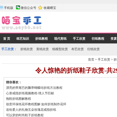
手机版
微信公众号
收藏晒宝
首 页
纸艺知识
折纸教程
现代剪纸
手工欣赏
衍纸教程
变废
手工欣赏：
折纸欣赏
剪纸欣赏
纸模型欣赏
布艺欣赏
衍纸欣赏
首页
>
手工欣赏
>
折
令人惊艳的折纸鞋子欣赏-共2
猜你喜欢：
漂亮的带尾巴的飘带蝴蝶结折纸方法教程
心形戒指折纸视频教程-情人节巨献
拖鞋折纸图解教程
创意环保纸花环教程图解 如何折纸制作花环
送给爱人的礼物五朵玫瑰花戒指折纸
可以穿的时尚鞋子折纸教程