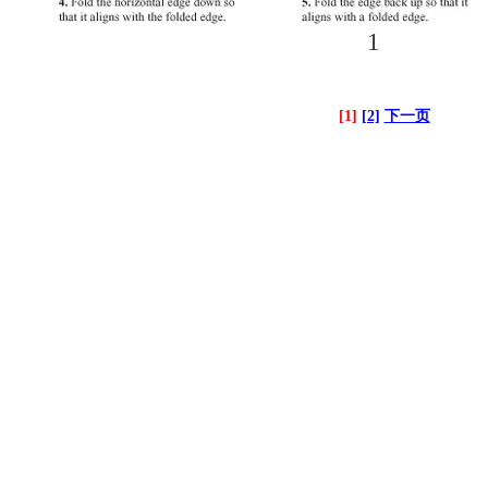
1
[1]
[2]
下一页