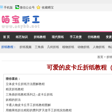
手机版
微信公众号
收藏晒宝
首 页
纸艺知识
折纸教程
现代剪纸
手工欣赏
衍纸教程
变废
折纸教程：
折纸视频
三角插
几何折纸
植物折纸
动物折纸
人物折纸
饰
首页
>
折
可爱的皮卡丘折纸教程
猜你喜欢：
立体皮卡丘折纸方法图解教程
精灵折纸教程
三角插折纸教程系列之--皮卡丘折纸
妖精的折法
卡通人物皮卡丘手工折纸教程图解
用糖果纸折出精彩的费列罗天使手工折纸实拍教程