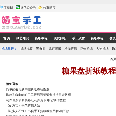
手机版
微信公众号
收藏晒宝
首 页
纸艺知识
折纸教程
现代剪纸
手工欣赏
衍纸教程
变废
折纸教程：
折纸视频
三角插
几何折纸
植物折纸
动物折纸
人物折纸
饰
首
糖果盘折纸教程
猜你喜欢：
简单的变化的书信折纸教程图解
HansBirkeland的手工折纸熊猫贺卡折法图谱教程
制作母亲节精美卷纸花卉贺卡 纸艺制作教程
《勿忘我》书信折纸方法
《礼多人不怪》书信手工折纸教程图解-共五款