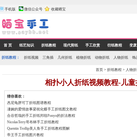
手机版
微信公众号
收藏晒宝
首 页
纸艺知识
折纸教程
现代剪纸
手工欣赏
衍纸教程
变废
折纸教程：
折纸视频
三角插
几何折纸
植物折纸
动物折纸
人物折纸
饰
首页
>
折纸教程
>
人物折
相扑小人折纸视频教程-儿童
猜你喜欢：
杰尼龟胖可丁折纸图谱教程
凄婉的爱情故事梁祝化蝶手工折纸图文教程
合谷哲哉的手工折纸邦纽Ponyo的折法教程
NicolasTerry哥布林手工折纸教程
Quentin Trollip美人鱼手工折纸教程图解
帝王手工折纸图片教程