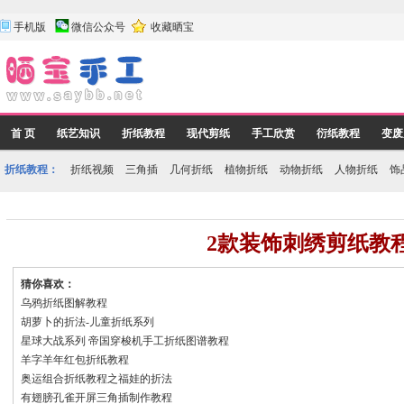
手机版
微信公众号
收藏晒宝
首 页
纸艺知识
折纸教程
现代剪纸
手工欣赏
衍纸教程
变废
折纸教程：
折纸视频
三角插
几何折纸
植物折纸
动物折纸
人物折纸
饰
2款装饰刺绣剪纸教
猜你喜欢：
乌鸦折纸图解教程
胡萝卜的折法-儿童折纸系列
星球大战系列 帝国穿梭机手工折纸图谱教程
羊字羊年红包折纸教程
奥运组合折纸教程之福娃的折法
有翅膀孔雀开屏三角插制作教程