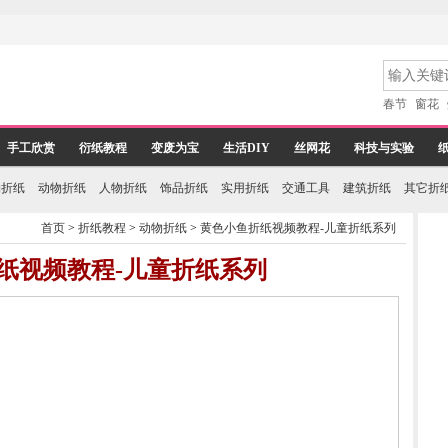
春节
窗花
手工欣赏
衍纸教程
变废为宝
生活DIY
丝网花
科技与实验
物折纸
动物折纸
人物折纸
饰品折纸
实用折纸
交通工具
建筑折纸
其它折
首页
>
折纸教程
>
动物折纸
>
黄色小鱼折纸视频教程-儿童折纸系列
纸视频教程-儿童折纸系列