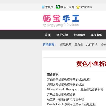
手机版
微信公众号
收藏晒宝
首 页
纸艺知识
折纸教程
现代剪纸
折纸教程：
折纸视频
三角插
几何折纸
植
黄色小鱼折
猜你喜欢：
罗伯特朗折纸教程海马的折法教程
川畑文昭折纸教程海豚的折法
Nicolas Gajardo Henriquez小丑鱼折纸图解教程
方块金鱼折纸教程图解
站立的大螃蟹的折纸方法教程
PavelNikulshin多刺帝王蟹手工折纸教程