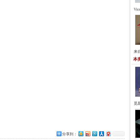
Vi
来自
本
觅
分享到：