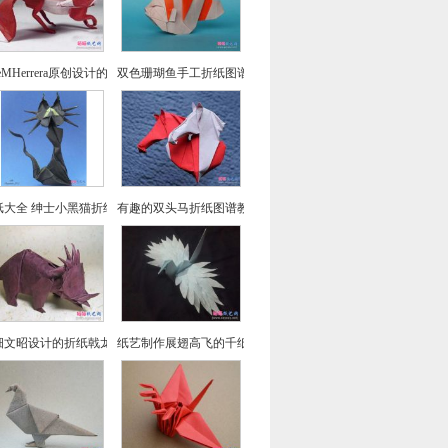
seMHerrera原创设计的回头望小狐狸折纸
双色珊瑚鱼手工折纸图谱教程
纸大全 绅士小黑猫折纸方法教程
有趣的双头马折纸图谱教程
畑文昭设计的折纸戟龙图谱教程
纸艺制作展翅高飞的千纸鹤折纸图文教程