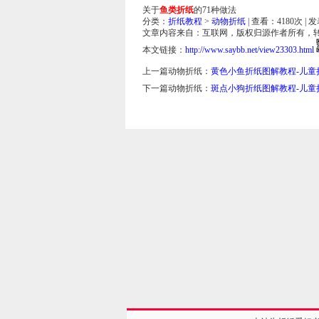
关于
鱼类折纸
的71种做法
分类：
折纸教程
>
动物折纸
| 查看：
4180
次 | 
文章内容来自：互联网，版权归源作者所有，
本文链接：
http://www.saybb.net/view23303.html
上一篇动物折纸：
黄色小鱼折纸图解教程-儿童
下一篇动物折纸：
斑点小狗折纸图解教程-儿童