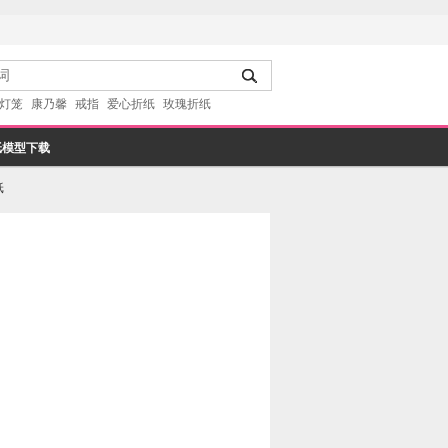
灯笼
康乃馨
戒指
爱心折纸
玫瑰折纸
纸模型下载
纸