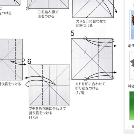
老
神
川