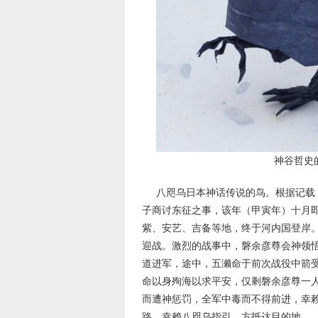
神谷哲史
八咫乌日本神话传说的鸟。根据记载
子商讨东征之事，该年（甲寅年）十月
紫、安艺、吉备等地，终于河内国登岸
迎战。激烈的战事中，磐余彦尊会神领
道进军，途中，五濑命于前次战役中箭
命以身殉海以求平安，仅剩磐余彦尊一
而遭神惩罚，全军中毒而不得前进，幸
路，幸赖八咫乌指引，方抵达目的地。