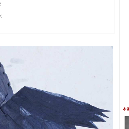
程
纸
本