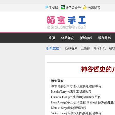
手机版
微信公众号
收藏晒宝
首 页
纸艺知识
折纸教程
现代剪纸
折纸教程：
折纸视频
三角插
几何折纸
植
神谷哲史的
猜你喜欢：
啄木鸟的折纸方法-儿童折纸视频教程
NicolasTerry老鹰手工折纸教程
Quentin Trollip白头海雕折纸教程图解
HornAkos的手工折纸教程 动物系列驼鸟折纸
Manuel Sirgo鹦鹉折纸教程
VictorCoeurjoly的火烈鸟折纸图谱教程