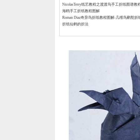
NicolasTerry纸艺教程之渡渡鸟手工折纸图谱教
海鸥手工折纸教程图解
Roman Diaz奇异鸟折纸教程图解-几维鸟鹬鸵折
折纸仙鹤的折法