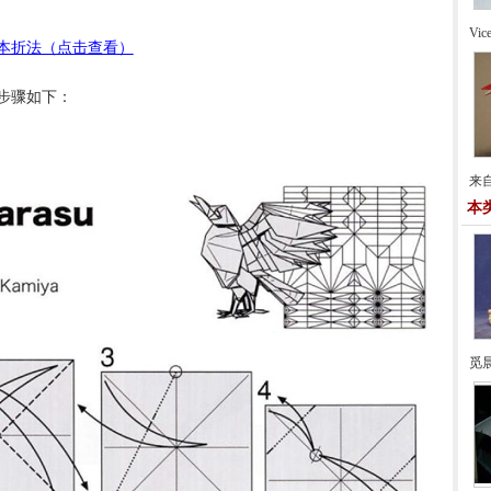
Vi
本折法（点击查看）
步骤如下：
来自
本
觅