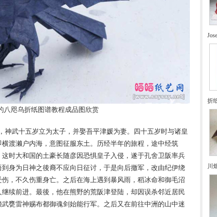
Jo
折
的八咫乌折纸图谱教程成品图欣赏
，神武十五岁立为太子，并娶吾平津媛为妻。四十五岁时与诸皇
即横渡濑户内海，意图征服东土。历经半年的旅程，途中经筑
。这时大和国的土豪长随彦因恐惧皇子入侵，遂于孔舍卫阪率兵
川
悟到身为日神之後裔不应向日征讨，于是向后撤军，改由纪伊绕
受伤，不久伤重身亡。之后在海上遇到暴风雨，稻冰命和御毛沼
人继续前进。最後，他在熊野的荒阪津登陆，却因误杀邻近居民
赖武甕雷神赐布都御魂剑始能行军。之后又在前往中洲的山中迷