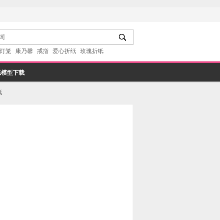
灯笼
康乃馨
戒指
爱心折纸
玫瑰折纸
纸模型下载
纸