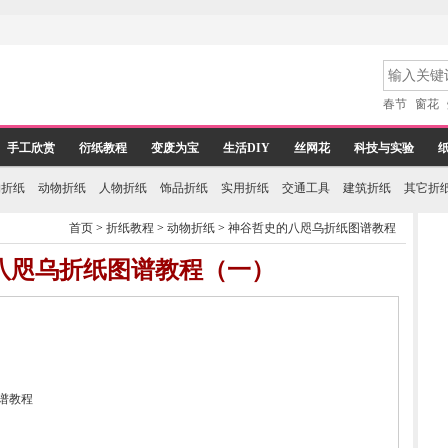
春节
窗花
手工欣赏
衍纸教程
变废为宝
生活DIY
丝网花
科技与实验
物折纸
动物折纸
人物折纸
饰品折纸
实用折纸
交通工具
建筑折纸
其它折
首页
>
折纸教程
>
动物折纸
>
神谷哲史的八咫乌折纸图谱教程
八咫乌折纸图谱教程（一）
图谱教程