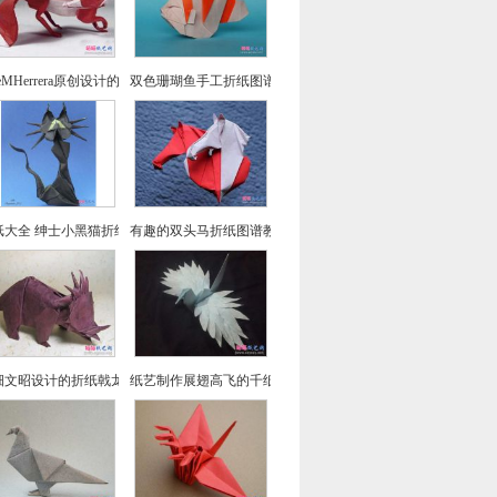
seMHerrera原创设计的回头望小狐狸折纸
双色珊瑚鱼手工折纸图谱教程
纸大全 绅士小黑猫折纸方法教程
有趣的双头马折纸图谱教程
畑文昭设计的折纸戟龙图谱教程
纸艺制作展翅高飞的千纸鹤折纸图文教程