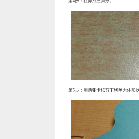
第4步：在弄成三角形。
第5步：用两张卡纸剪下钢琴大体形