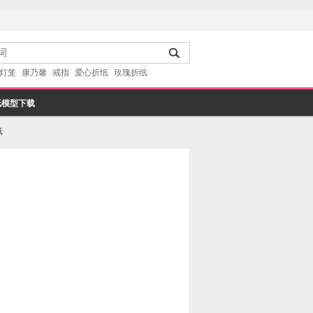
灯笼
康乃馨
戒指
爱心折纸
玫瑰折纸
纸模型下载
纸