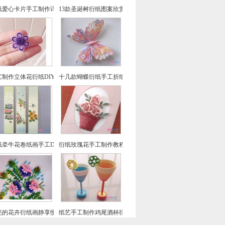
纸爱心卡片手工制作详细图解教程
13款圣诞树衍纸图案欣赏
艺制作立体花衍纸DIY做法
十几款蝴蝶衍纸手工折纸图片欣赏
纸牵牛花卷纸画手工DIY制作教程
衍纸玫瑰花手工制作教程-卷纸画DIY
亮的花卉衍纸画静享慢时光制作图文教程
纸艺手工制作鸡尾酒杯衍纸图解教程