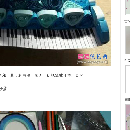
古
可
材料和工具：乳白胶、剪刀、衍纸笔或牙签、直尺。
步骤：
蝴