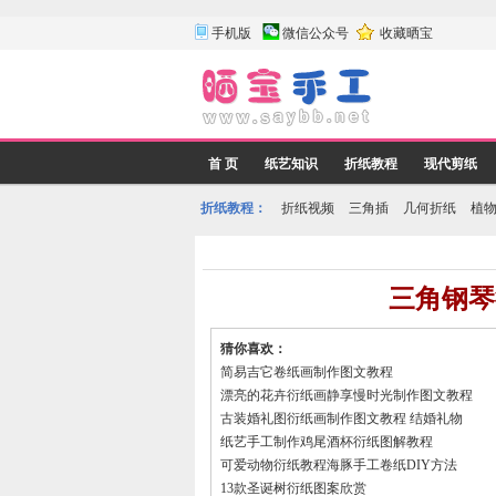
手机版
微信公众号
收藏晒宝
首 页
纸艺知识
折纸教程
现代剪纸
折纸教程：
折纸视频
三角插
几何折纸
植
三角钢琴
猜你喜欢：
简易吉它卷纸画制作图文教程
漂亮的花卉衍纸画静享慢时光制作图文教程
古装婚礼图衍纸画制作图文教程 结婚礼物
纸艺手工制作鸡尾酒杯衍纸图解教程
可爱动物衍纸教程海豚手工卷纸DIY方法
13款圣诞树衍纸图案欣赏