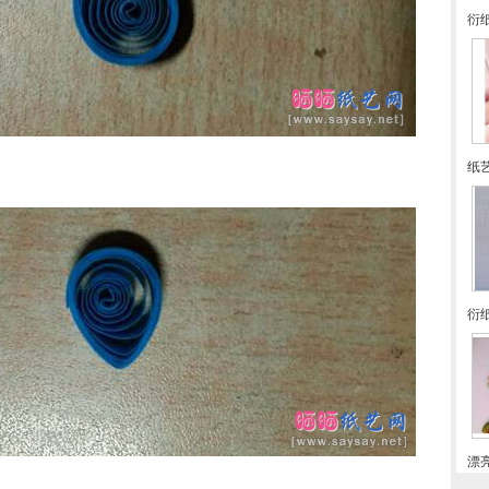
衍
纸
衍
漂