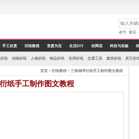
春节
窗花
手工欣赏
衍纸教程
变废为宝
生活DIY
丝网花
科技与实验
物折纸
动物折纸
人物折纸
饰品折纸
实用折纸
交通工具
建筑折纸
其它折
首页
>
衍纸教程
>
三角钢琴衍纸手工制作图文教程
衍纸手工制作图文教程