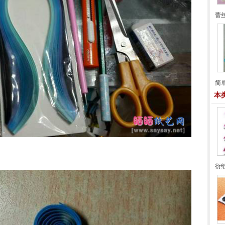
蕾
简
本
衍