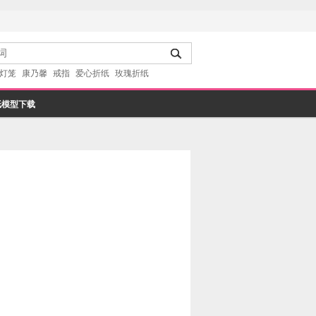
灯笼
康乃馨
戒指
爱心折纸
玫瑰折纸
纸模型下载