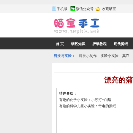
手机版
微信公众号
收藏晒宝
首 页
纸艺知识
折纸教程
现代剪纸
科技与实验：
科技小制作
实验小实验
其它
漂亮的蒲
猜你喜欢：
有趣的化学小实验：小苏打+白醋
有趣的科学儿童小实验：带电的报纸