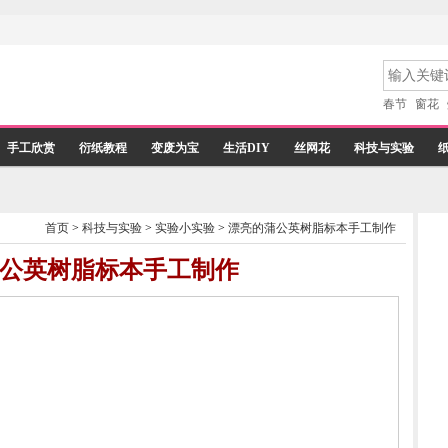
春节
窗花
手工欣赏
衍纸教程
变废为宝
生活DIY
丝网花
科技与实验
首页
>
科技与实验
>
实验小实验
>
漂亮的蒲公英树脂标本手工制作
公英树脂标本手工制作