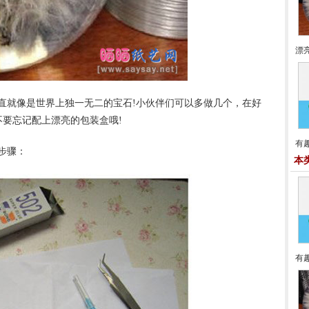
漂
直就像是世界上独一无二的宝石!小伙伴们可以多做几个，在好
要忘记配上漂亮的包装盒哦!
有
步骤：
本
有