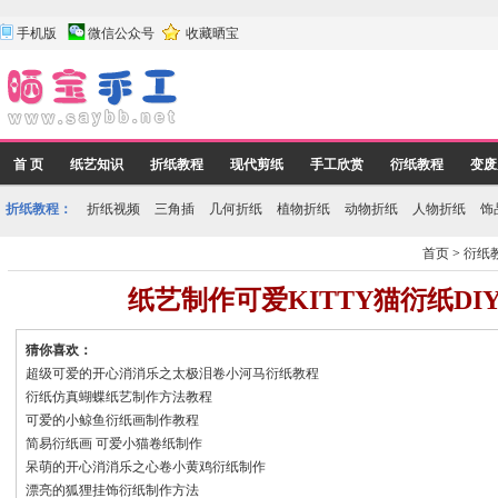
手机版
微信公众号
收藏晒宝
首 页
纸艺知识
折纸教程
现代剪纸
手工欣赏
衍纸教程
变废
折纸教程：
折纸视频
三角插
几何折纸
植物折纸
动物折纸
人物折纸
饰
首页
>
衍纸
纸艺制作可爱KITTY猫衍纸DI
猜你喜欢：
超级可爱的开心消消乐之太极泪卷小河马衍纸教程
衍纸仿真蝴蝶纸艺制作方法教程
可爱的小鲸鱼衍纸画制作教程
简易衍纸画 可爱小猫卷纸制作
呆萌的开心消消乐之心卷小黄鸡衍纸制作
漂亮的狐狸挂饰衍纸制作方法