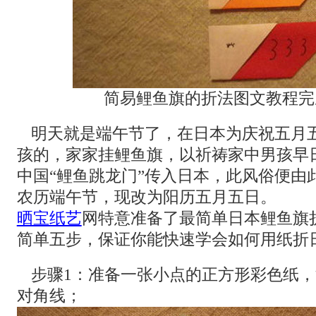
简易鲤鱼旗的折法图文教程完
明天就是端午节了，在日本为庆祝五月
孩的，家家挂鲤鱼旗，以祈祷家中男孩早
中国“鲤鱼跳龙门”传入日本，此风俗便由
农历端午节，现改为阳历五月五日。
晒宝纸艺
网特意准备了最简单日本鲤鱼旗
简单五步，保证你能快速学会如何用纸折
步骤1：准备一张小点的正方形彩色纸
对角线；