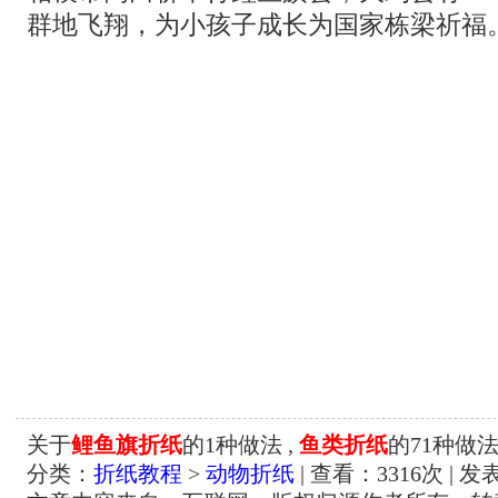
群地飞翔，为小孩子成长为国家栋梁祈福
关于
鲤鱼旗折纸
的1种做法 ,
鱼类折纸
的71种做法
分类：
折纸教程
>
动物折纸
| 查看：
3316
次 | 发