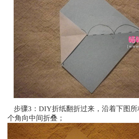
步骤3：DIY折纸翻折过来，沿着下图
个角向中间折叠；