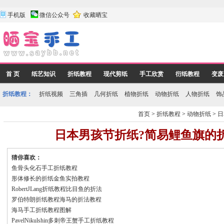
手机版
微信公众号
收藏晒宝
首 页
纸艺知识
折纸教程
现代剪纸
手工欣赏
衍纸教程
变废
折纸教程：
折纸视频
三角插
几何折纸
植物折纸
动物折纸
人物折纸
饰
首页
>
折纸教程
>
动物折纸
>
日
日本男孩节折纸?简易鲤鱼旗的
猜你喜欢：
鱼骨头化石手工折纸教程
形体修长的折纸金鱼实拍教程
RobertJLang折纸教程比目鱼的折法
罗伯特朗折纸教程海马的折法教程
海马手工折纸教程图解
PavelNikulshin多刺帝王蟹手工折纸教程