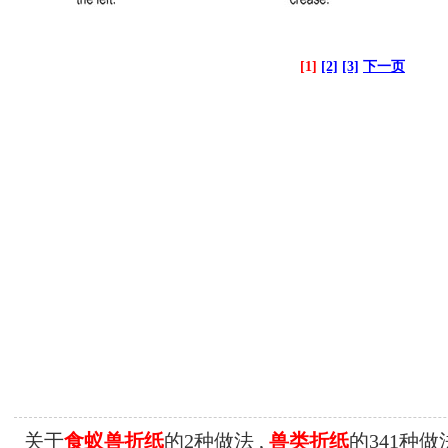
[1]
[2]
[3]
下一页
关于
食蚁兽折纸
的2种做法 ,
兽类折纸
的341种做法