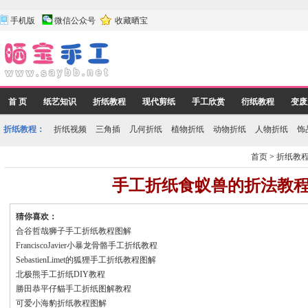
手机版
微信公众号
收藏晒宝
首 页
纸艺知识
折纸教程
现代剪纸
手工欣赏
衍纸教程
变废
折纸教程：
折纸视频
三角插
几何折纸
植物折纸
动物折纸
人物折纸
饰
首页
>
折纸教
手工折纸食蚁兽的折法教
猜你喜欢：
合谷哲哉狮子手工折纸教程图解
FranciscoJavier小暴龙骨骼手工折纸教程
SebastienLimet的狐狸手工折纸教程图解
北极熊手工折纸DIY教程
勝田恭平仔貓手工折纸图解教程
可爱小海豹折纸教程图解