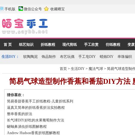
手机版
微信公众号
收藏晒宝
首 页
纸艺知识
折纸教程
现代剪纸
手工欣赏
衍纸教程
变废
生活DIY：
软陶陶泥
饰品制作
布艺玩偶
手工皂DIY
蜡烛DIY
串珠编织
首页
>
生活DIY
>
魔法气球
>
简易气球造型制作
简易气球造型制作香蕉和番茄DIY方法
猜你喜欢：
简易香甜香蕉手工折纸教程-儿童折纸系列
逼真又简单的折纸香蕉折法实拍教程
整串香蕉的折法
长气球DIY好吃的水果葡萄制作方法
蜒蚰鼻涕虫折纸图解教程
Andrew Hudson香蕉折纸图解教程