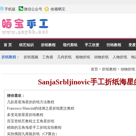
手机版
微信公众号
收藏晒宝
首 页
纸艺知识
折纸教程
现代剪纸
手工欣赏
衍纸教程
变废
折纸教程：
折纸视频
三角插
几何折纸
植物折纸
动物折纸
人物折纸
饰
首页
>
折纸教程
>
动物折纸
SanjaSrbljinovic手工折纸
猜你喜欢：
几款星星海星的折纸方法教程
Francesco Mancini的绿洲之星折纸图文教程
多变花形星星折纸教程
宫宝登纸艺教程之五角星折纸
精致的五角海星手工折纸实拍教程
实拍俄国九尾狐折纸（CP聚合）