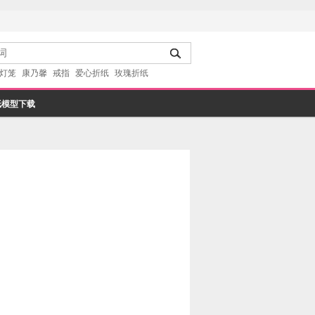
灯笼
康乃馨
戒指
爱心折纸
玫瑰折纸
纸模型下载