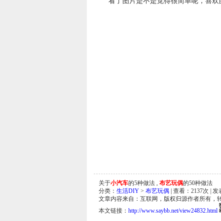
看了图片是不是觉得很简单呢，喜欢
关于
小汽车
的5种做法 ,
布艺玩偶
的50种做法
分类：
生活DIY
>
布艺玩偶
| 查看：
2137
次 | 发
文章内容来自：互联网，版权归源作者所有，
本文链接：
http://www.saybb.net/view24832.html