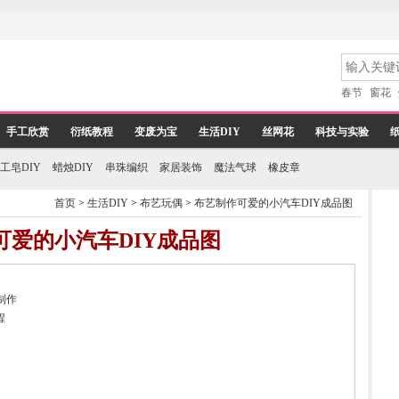
春节
窗花
手工欣赏
衍纸教程
变废为宝
生活DIY
丝网花
科技与实验
工皂DIY
蜡烛DIY
串珠编织
家居装饰
魔法气球
橡皮章
首页
>
生活DIY
>
布艺玩偶
>
布艺制作可爱的小汽车DIY成品图
可爱的小汽车DIY成品图
制作
程