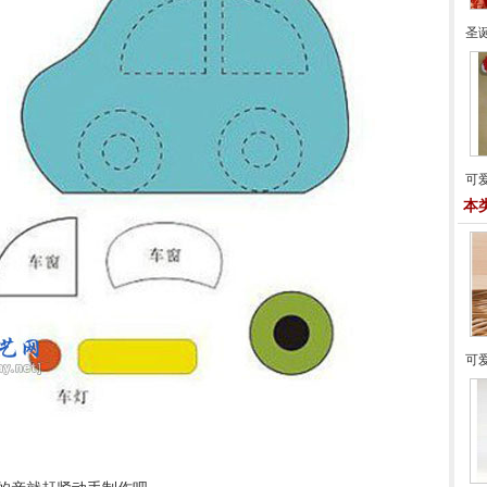
圣
可
本
可