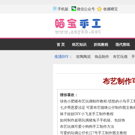
手机版
微信公众号
收藏晒宝
首 页
纸艺知识
折纸教程
现代剪纸
生活DIY：
软陶陶泥
饰品制作
布艺玩偶
手
布艺制作
猜你喜欢：
绿色小肥猪布艺玩偶制作教程-愤怒的小鸟手工
七夕秀恩爱法定 可爱布艺猫咪公仔制作图文教
袜子娃娃DIY小飞龙手工制作教程
如何制作超萌玩偶猪兔子手机链、包挂饰
布艺玩偶可爱小狗狗手工制作方法
可爱的玩偶公仔长江7号手工制作图文教程