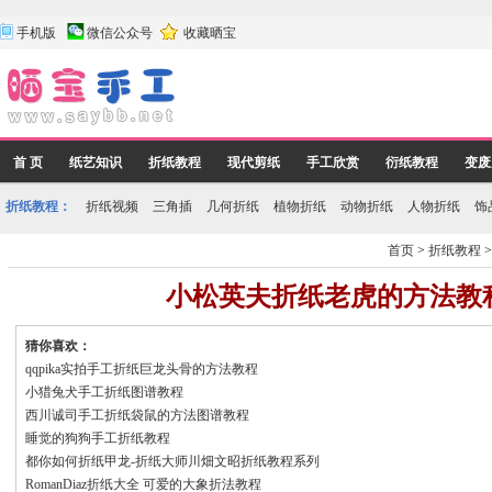
手机版
微信公众号
收藏晒宝
首 页
纸艺知识
折纸教程
现代剪纸
手工欣赏
衍纸教程
变废
折纸教程：
折纸视频
三角插
几何折纸
植物折纸
动物折纸
人物折纸
饰
首页
>
折纸教程
小松英夫折纸老虎的方法教
猜你喜欢：
qqpika实拍手工折纸巨龙头骨的方法教程
小猎兔犬手工折纸图谱教程
西川诚司手工折纸袋鼠的方法图谱教程
睡觉的狗狗手工折纸教程
都你如何折纸甲龙-折纸大师川畑文昭折纸教程系列
RomanDiaz折纸大全 可爱的大象折法教程