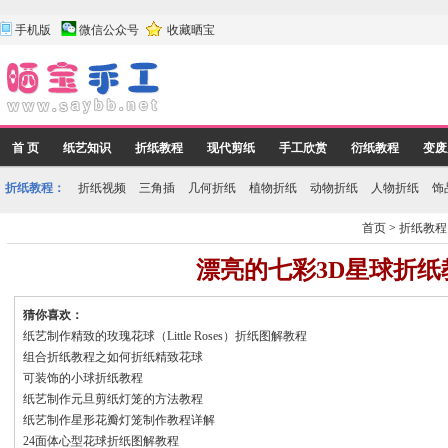
手机版
微信公众号
收藏晒宝
首 页
纸艺知识
折纸教程
现代剪纸
手工欣赏
衍纸教程
变废
折纸教程：
折纸视频
三角插
几何折纸
植物折纸
动物折纸
人物折纸
饰
首页
>
折纸教程
漂亮的七彩3D星球折纸
猜你喜欢：
纸艺制作精致的玫瑰花球（Little Roses）折纸图解教程
组合折纸教程之如何折纸精致花球
可装饰的小球折纸教程
纸艺制作元旦剪纸灯笼的方法教程
纸艺制作星形花瓣灯笼制作教程详解
24面体心型花球折纸图解教程