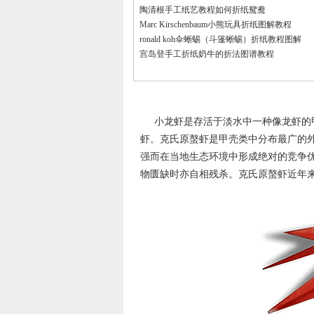
陶清根手工纸艺教程如何折纸鸳鸯
Marc Kirschenbaum小熊玩具折纸图解教程
ronald koh伞蜥蜴（斗篷蜥蜴）折纸教程图解
宫岛登手工折纸奶牛的折法图谱教程
小龙虾是存活于淡水中一种像龙虾的
虾。克氏原螯虾是甲壳类中分布最广的
强而在当地生态环境中形成绝对的竞争优
物匮缺时亦自相残杀。克氏原螯虾近年