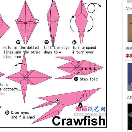
Vi
来自
本
觅