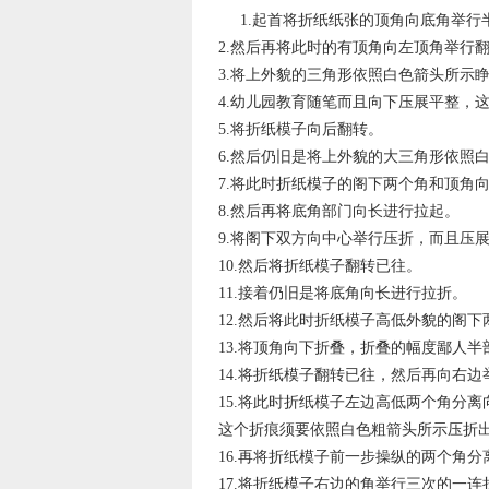
1.起首将折纸纸张的顶角向底角举行
2.然后再将此时的有顶角向左顶角举行
3.将上外貌的三角形依照白色箭头所示
4.幼儿园教育随笔而且向下压展平整，
5.将折纸模子向后翻转。
6.然后仍旧是将上外貌的大三角形依照
7.将此时折纸模子的阁下两个角和顶角
8.然后再将底角部门向长进行拉起。
9.将阁下双方向中心举行压折，而且压
10.然后将折纸模子翻转已往。
11.接着仍旧是将底角向长进行拉折。
12.然后将此时折纸模子高低外貌的阁
13.将顶角向下折叠，折叠的幅度鄙人
14.将折纸模子翻转已往，然后再向右边
15.将此时折纸模子左边高低两个角分
这个折痕须要依照白色粗箭头所示压折
16.再将折纸模子前一步操纵的两个角
17.将折纸模子右边的角举行三次的一连