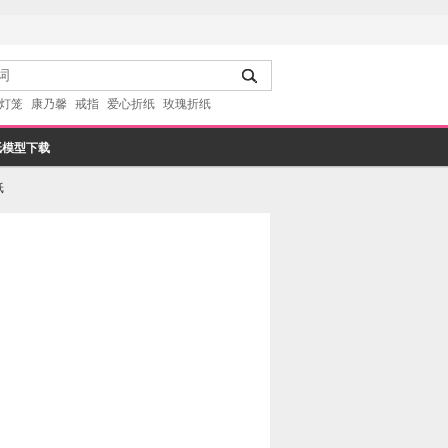
灯笼
康乃馨
戒指
爱心折纸
玫瑰折纸
纸模型下载
纸