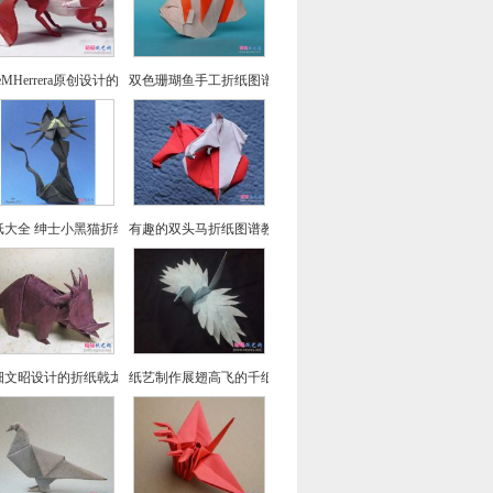
seMHerrera原创设计的回头望小狐狸折纸
双色珊瑚鱼手工折纸图谱教程
纸大全 绅士小黑猫折纸方法教程
有趣的双头马折纸图谱教程
畑文昭设计的折纸戟龙图谱教程
纸艺制作展翅高飞的千纸鹤折纸图文教程