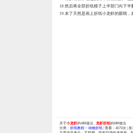
18.然后将全部折纸模子上半部门向下半
19.末了天然是画上折纸小龙虾的眼睛
关于
小龙虾
的4种做法 ,
龙虾折纸
的6种做法
分类：
折纸教程
>
动物折纸
| 查看：
4670
次 | 
文章内容来自：互联网，版权归源作者所有，