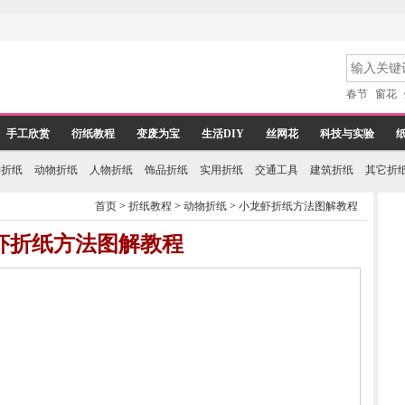
春节
窗花
手工欣赏
衍纸教程
变废为宝
生活DIY
丝网花
科技与实验
物折纸
动物折纸
人物折纸
饰品折纸
实用折纸
交通工具
建筑折纸
其它折
首页
>
折纸教程
>
动物折纸
>
小龙虾折纸方法图解教程
虾折纸方法图解教程