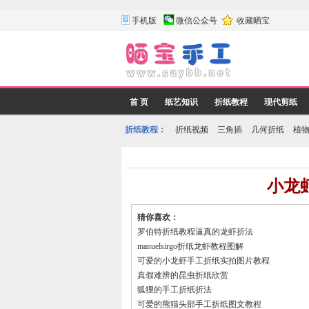
手机版
微信公众号
收藏晒宝
首 页
纸艺知识
折纸教程
现代剪纸
折纸教程：
折纸视频
三角插
几何折纸
植
小龙
猜你喜欢：
罗伯特折纸教程逼真的龙虾折法
manuelsirgo折纸龙虾教程图解
可爱的小龙虾手工折纸实拍图片教程
真假难辨的昆虫折纸欣赏
狐狸的手工折纸折法
可爱的熊猫头部手工折纸图文教程