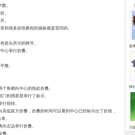
半数。
翻折。
睁开。
这里和很多折纸教程的操纵都是雷同的。
白色箭头所示的睁开。
老
向中心举行折叠。
展平整。
神
下两个角都向中心的线处折叠。
半部门利用星星举行了标示。
举行扭转。
离向高低双方折叠，折叠的时间可以看到中心已经标示出了折痕，
出来。
分离向左边举行折叠。
川
折叠。