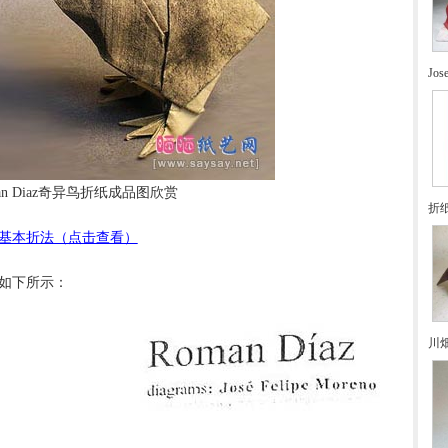
Jo
an Diaz奇异鸟折纸成品图欣赏
折
基本折法（点击查看）
骤如下所示：
川