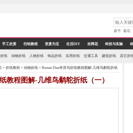
春节
窗花
手工欣赏
衍纸教程
变废为宝
生活DIY
丝网花
科技与实验
物折纸
动物折纸
人物折纸
饰品折纸
实用折纸
交通工具
建筑折纸
其它折
页
>
折纸教程
>
动物折纸
>
Roman Diaz奇异鸟折纸教程图解-几维鸟鹬鸵折纸
异鸟折纸教程图解-几维鸟鹬鸵折纸（一）