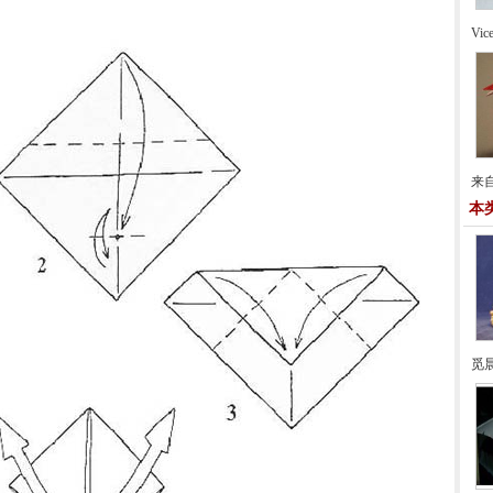
Vi
来自
本
觅