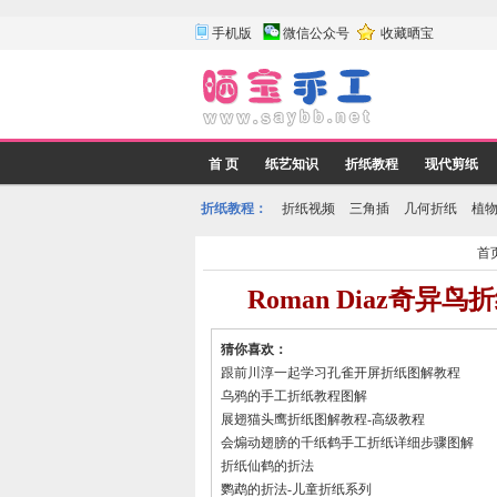
手机版
微信公众号
收藏晒宝
首 页
纸艺知识
折纸教程
现代剪纸
折纸教程：
折纸视频
三角插
几何折纸
植
首
Roman Diaz奇
猜你喜欢：
跟前川淳一起学习孔雀开屏折纸图解教程
乌鸦的手工折纸教程图解
展翅猫头鹰折纸图解教程-高级教程
会煽动翅膀的千纸鹤手工折纸详细步骤图解
折纸仙鹤的折法
鹦鹉的折法-儿童折纸系列