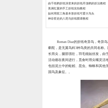
由千纸鹤折纸演变来的折纸丹顶鹤的折法教程
美洲红翼鸫手工折纸实拍教程
如何用双三角基本形折纸可爱大鸟头
神谷哲史的八咫乌折纸图谱教程
Roman Diaz的折纸奇异鸟，奇异
鹬鸵，是无翼鸟科3种鸟类的共同名称。因其
长而尖，腿部强壮，羽毛细如丝发，由
活动都在夜间进行，觅食时用尖嘴灵活
包括泥土中的蚯蚓、昆虫、蜘蛛和其他
国鸟及象征。。