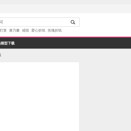
灯笼
康乃馨
戒指
爱心折纸
玫瑰折纸
纸模型下载
纸