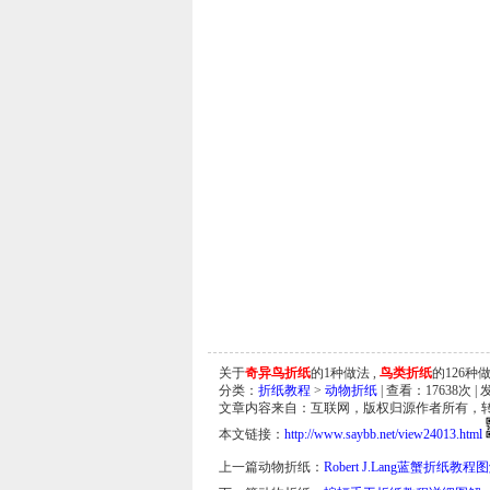
关于
奇异鸟折纸
的1种做法 ,
鸟类折纸
的126种做
分类：
折纸教程
>
动物折纸
| 查看：
17638
次 | 
文章内容来自：互联网，版权归源作者所有，
本文链接：
http://www.saybb.net/view24013.html
上一篇动物折纸：
Robert J.Lang蓝蟹折纸教程