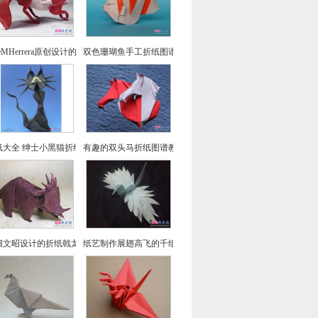
seMHerrera原创设计的回头望小狐狸折纸
双色珊瑚鱼手工折纸图谱教程
纸大全 绅士小黑猫折纸方法教程
有趣的双头马折纸图谱教程
畑文昭设计的折纸戟龙图谱教程
纸艺制作展翅高飞的千纸鹤折纸图文教程