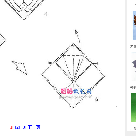
老
神
1
[1]
[2]
[3]
下一页
川