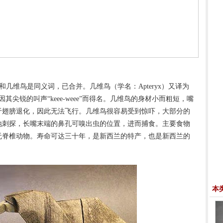
鸟和几维鸟是同义词，已合并。几维鸟（学名：Apteryx）又译为
尖锐的叫声“keee-weee”而得名。几维鸟的身材小而粗短，嘴
于翅膀退化，因此无法飞行。几维鸟很容易受到惊吓，大部分的
地刺探，长嘴末端的鼻孔可嗅出虫的位置，进而捕食。主要食物
无脊椎动物。寿命可达三十年，是新西兰的特产，也是新西兰的
本