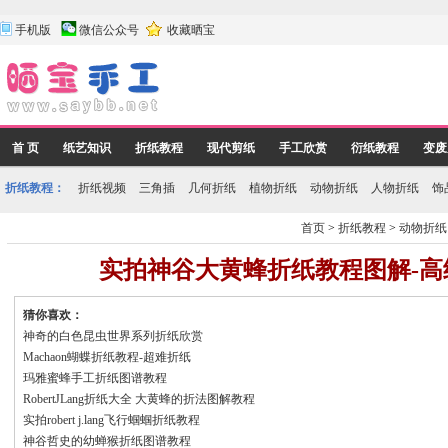
手机版
微信公众号
收藏晒宝
首 页
纸艺知识
折纸教程
现代剪纸
手工欣赏
衍纸教程
变废
折纸教程：
折纸视频
三角插
几何折纸
植物折纸
动物折纸
人物折纸
饰
首页
>
折纸教程
>
动物折纸
实拍神谷大黄蜂折纸教程图解-高
猜你喜欢：
神奇的白色昆虫世界系列折纸欣赏
Machaon蝴蝶折纸教程-超难折纸
玛雅蜜蜂手工折纸图谱教程
RobertJLang折纸大全 大黄蜂的折法图解教程
实拍robert j.lang飞行蝈蝈折纸教程
神谷哲史的幼蝉猴折纸图谱教程