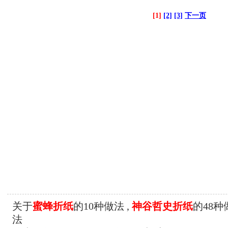
[1]
[2]
[3]
下一页
关于
蜜蜂折纸
的10种做法 ,
神谷哲史折纸
的48种
法