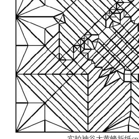
实拍神谷大黄蜂折纸cp