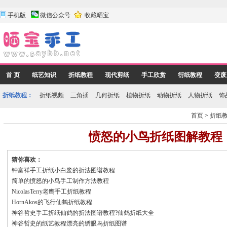
手机版
微信公众号
收藏晒宝
首 页
纸艺知识
折纸教程
现代剪纸
手工欣赏
衍纸教程
变废
折纸教程：
折纸视频
三角插
几何折纸
植物折纸
动物折纸
人物折纸
饰
首页
>
折纸
愤怒的小鸟折纸图解教程
猜你喜欢：
钟富祥手工折纸小白鹭的折法图谱教程
简单的愤怒的小鸟手工制作方法教程
NicolasTerry老鹰手工折纸教程
HornAkos的飞行仙鹤折纸教程
神谷哲史手工折纸仙鹤的折法图谱教程?仙鹤折纸大全
神谷哲史的纸艺教程漂亮的绣眼鸟折纸图谱